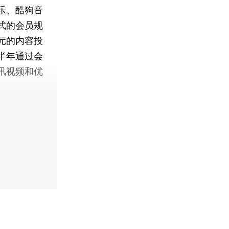
乐、酷狗音
式的会员规
元的内容投
半年通过会
讯视频和优
】