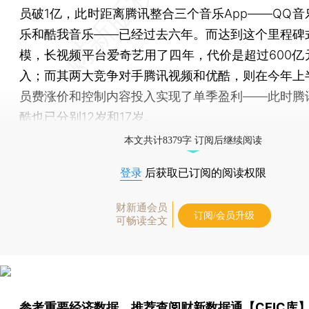
员破1亿，此时距离腾讯整合三个音乐App——QQ音
乐和酷我音乐——已经过去六年。而达到这个里程碑
模，长视频平台爱奇艺用了四年，代价是超过600亿
入；而其两大竞争对手腾讯视频和优酷，则在今年上
员费涨价和控制内容投入实现了单季盈利——此时腾
酷也已分别12岁和17岁。
本文共计8379字 订阅后继续阅读
登录
后获取已订阅的阅读权限
财新通会员
订阅/会员升级
可畅读全文
参考重要经济数据，推荐查阅
财新数据通【CEIC库