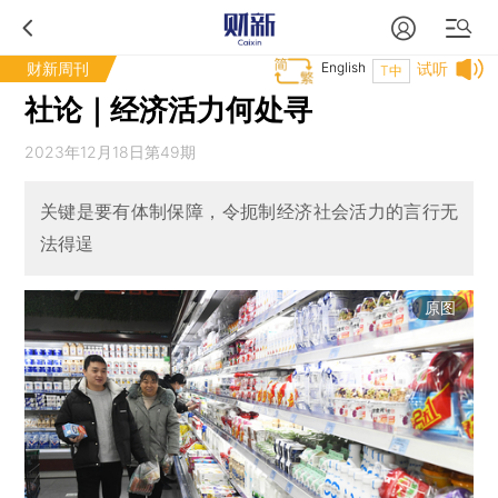
财新周刊
English
试听
T中
社论｜经济活力何处寻
2023年12月18日第49期
关键是要有体制保障，令扼制经济社会活力的言行无
法得逞
原图