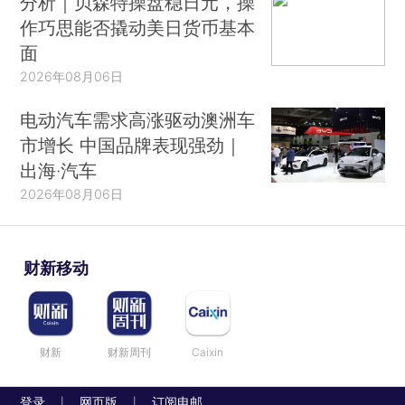
分析｜贝森特操盘稳日元，操
作巧思能否撬动美日货币基本
面
2026年08月06日
电动汽车需求高涨驱动澳洲车
市增长 中国品牌表现强劲｜
出海·汽车
2026年08月06日
财新移动
财新
财新周刊
Caixin
登录
网页版
订阅电邮
|
|