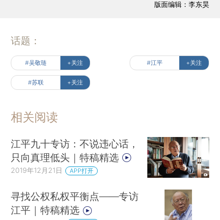
版面编辑：李东昊
话题：
#吴敬琏
+关注
#江平
+关注
#苏联
+关注
相关阅读
江平九十专访：不说违心话，
只向真理低头｜特稿精选
2019年12月21日
APP打开
寻找公权私权平衡点——专访
江平｜特稿精选