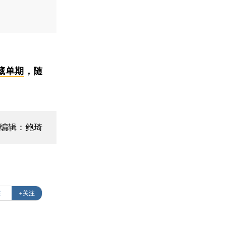
藏单期
，随
编辑：鲍琦
踪
+关注