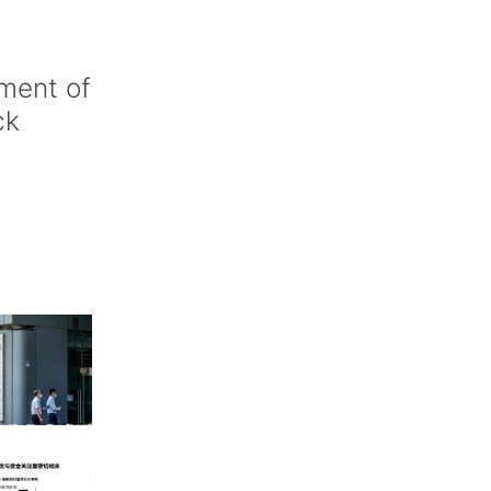
ment of
ck