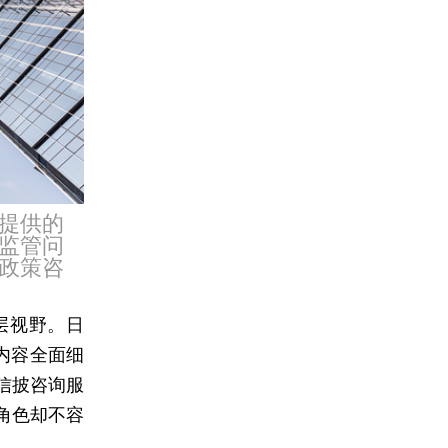
提供的
监管问
政策咨
层视野。日
内容全面细
信披咨询服
角色却不容