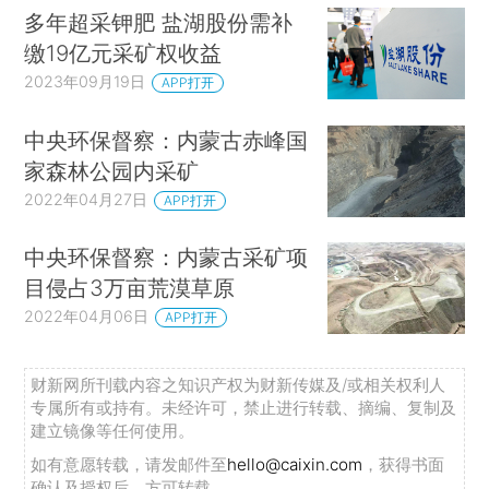
多年超采钾肥 盐湖股份需补
缴19亿元采矿权收益
2023年09月19日
APP打开
中央环保督察：内蒙古赤峰国
家森林公园内采矿
2022年04月27日
APP打开
中央环保督察：内蒙古采矿项
目侵占3万亩荒漠草原
2022年04月06日
APP打开
财新网所刊载内容之知识产权为财新传媒及/或相关权利人
专属所有或持有。未经许可，禁止进行转载、摘编、复制及
建立镜像等任何使用。
如有意愿转载，请发邮件至
hello@caixin.com
，获得书面
确认及授权后，方可转载。