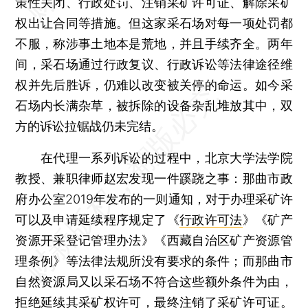
策性关闭、行政处罚、注销采矿许可证、解除采矿
权出让合同等措施。但这家采石场对每一项处罚都
不服，称涉事土地本是荒地，并且手续齐全。两年
间，采石场通过行政复议、行政诉讼等法律途径维
权并先后胜诉，仍难以改变被关停的命运。如今采
石场内长满杂草，被拆除的设备杂乱堆放其中，双
方的诉讼拉锯战仍未完结。
在代理一系列诉讼的过程中，北京大学法学院
教授、兼职律师赵宏发现一件蹊跷之事：那曲市政
府办公室2019年发布的一则通知，对于办理采矿许
可以及申请延续程序规定了《
行政许可法
》《矿产
资源开采登记管理办法》《西藏自治区矿产资源管
理条例》等法律法规所没有要求的条件；而那曲市
自然资源局又以采石场不符合这些额外条件为由，
拒绝延续其采矿权许可，最终注销了采矿许可证。