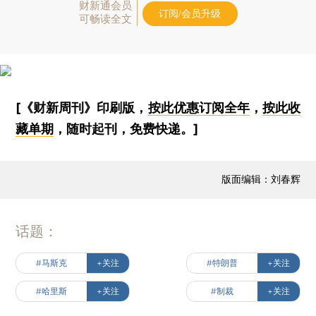
财新通会员
订阅/会员升级
可畅读全文
[《财新周刊》印刷版，
按此优惠订阅全年
，
按此收
藏单期
，随时起刊，免费快递。]
版面编辑：刘春辉
话题：
#马斯克
+关注
#特朗普
+关注
#哈里斯
+关注
#制裁
+关注