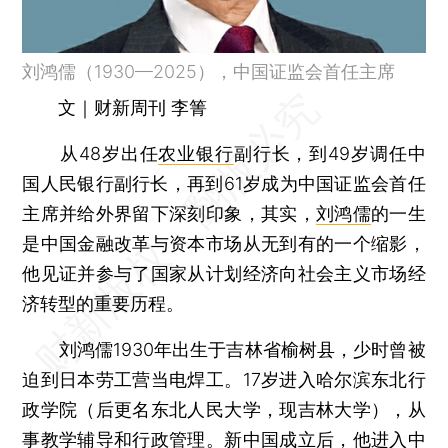
刘鸿儒（1930—2025），中国证监会首任主席
文｜财新周刊 李箐
从48岁出任
农业银行
副行长，到49岁调任中
国人民银行副行长，再到61岁成为中国证监会首任
主席并给外界留下深刻印象，其实，
刘鸿儒
的一生
是中国金融改革与资本市场从无到有的一个缩影，
他见证并参与了国家从计划经济向社会主义市场经
济转型的重要历程。
刘鸿儒1930年出生于吉林省榆树县，少时曾被
迫到日本劳工营当电焊工。17岁进入哈尔滨东北行
政学院（后更名东北人民大学，现吉林大学），从
事教学辅导和行政管理。新中国成立后，他进入中