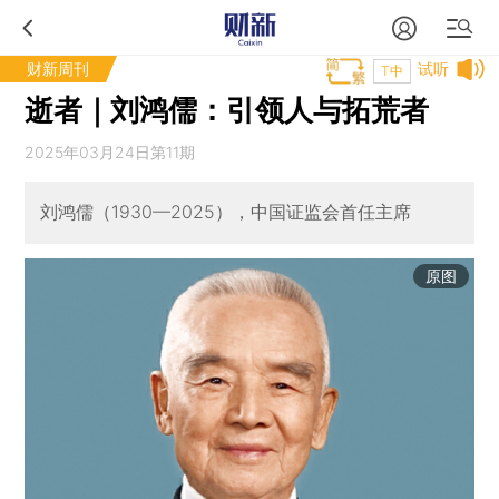
财新周刊
试听
T中
逝者｜刘鸿儒：引领人与拓荒者
2025年03月24日第11期
刘鸿儒（1930—2025），中国证监会首任主席
原图