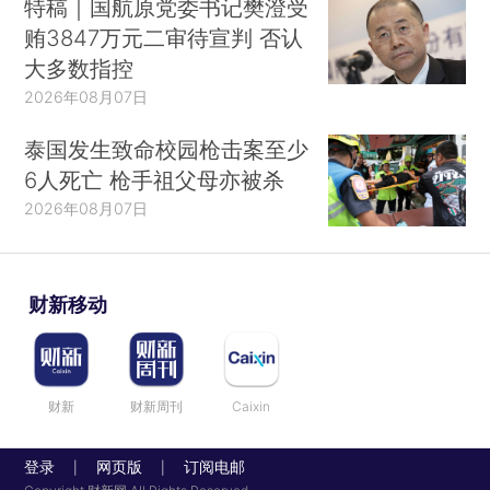
特稿｜国航原党委书记樊澄受
贿3847万元二审待宣判 否认
大多数指控
2026年08月07日
泰国发生致命校园枪击案至少
6人死亡 枪手祖父母亦被杀
2026年08月07日
财新移动
财新
财新周刊
Caixin
登录
网页版
订阅电邮
|
|