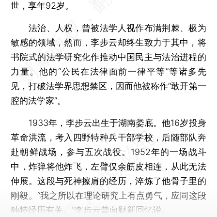
世，享年92岁。
法治、人权，曾被法学人视作布满荆棘、极为
敏感的领域，然而，李步云却终生致力于其中，将
书院式的法学研究化作推动中国民主与法治进程的
力量。他的“公民在法律面前一律平等”等诸多先
见，打破法学界思想禁区，因而他被称作“敢开第一
腔的法学家”。
1933年，李步云出生于湖南娄底。他16岁投身
革命洪流，考入四野特种兵干部学校，后随部队奔
赴朝鲜战场，参与五次战役。1952年的一场战斗
中，炸弹将他炸飞，左臂仅余筋皮相连，从此无法
伸展。这段与死神擦肩的经历，淬炼了他骨子里的
刚毅。“我之所以在理论研究上有点勇气，应同这段
独特经历有关。”李步云曾向财新回忆说。