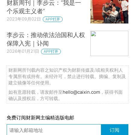
财新周刊｜李步云：“我是一
个乐观主义者”
2023年09月02日
APP打开
李步云：推动依法治国和人权
保障入宪｜讣闻
2026年01月21日
APP打开
财新网所刊载内容之知识产权为财新传媒及/或相关权利人
专属所有或持有。未经许可，禁止进行转载、摘编、复制及
建立镜像等任何使用。
如有意愿转载，请发邮件至
hello@caixin.com
，获得书面
确认及授权后，方可转载。
免费订阅财新网主编精选版电邮
订阅