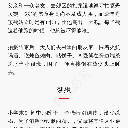
父亲和一众老友，去郊区的扎龙湿地蹲守拍摄丹
顶鹤。5岁的孩童身高尚不及成人腰，而成年丹
顶鹤站立时足有1米8，比他高出一大截。每当鹤
追着他跑的时候，他总被吓得够呛。
拍摄结束后，大人们去村里的朋友家，围着火炕
喝酒、吃炖鱼炖肉、贴饼子。李强就在旁边端茶
送水当小跟班，困了，便直接倒在热炕头上睡
去。
梦想
小学末到初中那阵子，李强特别调皮，没少惹
祸。为了消耗他过剩的精力，父母将其送入业余