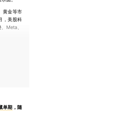
、黄金等市
月，美股科
、Meta、
藏单期
，随