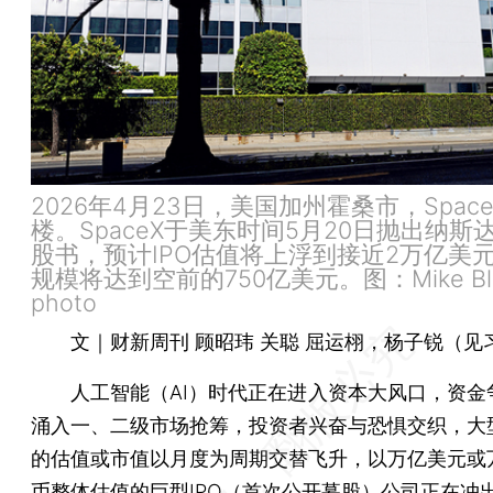
2026年4月23日，美国加州霍桑市，Spac
楼。SpaceX于美东时间5月20日抛出纳斯达
股书，预计IPO估值将上浮到接近2万亿美
规模将达到空前的750亿美元。图：Mike Blak
photo
文｜财新周刊 顾昭玮 关聪 屈运栩，杨子锐（见
人工智能（AI）时代正在进入资本大风口，资金
涌入一、二级市场抢筹，投资者兴奋与恐惧交织，大
的估值或市值以月度为周期交替飞升，以万亿美元或
币整体估值的巨型IPO（首次公开募股）公司正在冲