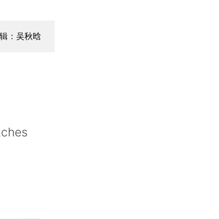
辑：吴秋晗
tches