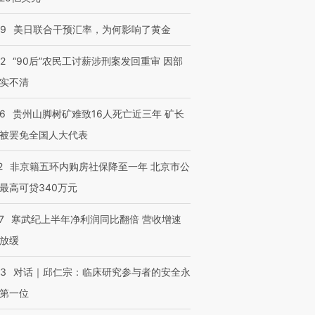
09
美日联合干预汇率，为何影响了黄金
进第四届链博
【商旅对话】华住集团
技“链”接产
【特别呈现】寻找100种
CFO：不靠规模取胜，华
【特别呈
32
“90后”农民工讨薪涉刑案发回重审 因部
有意思的生活方式·第三对
住三大增长引擎是什么？
有意思的
实不清
36
贵州山脚树矿难致16人死亡近三年 矿长
被罢免全国人大代表
2
非京籍五环内购房社保降至一年 北京市公
最高可贷340万元
7
寒武纪上半年净利润同比翻倍 营收增速
放缓
53
对话｜邱仁宗：临床研究参与者的安全永
第一位