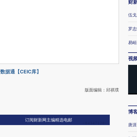
财
伍戈
罗志
易峘
视
数据通【CEIC库】
版面编辑：邱祺璞
博
订阅财新网主编精选电邮
唐涯