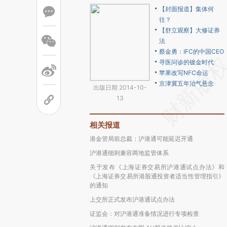
【封面报道】集体何
往？
【舒立观察】大修证券
法
蔡金勇：IFC的中国CEO
寻医问诊的镀金时代
苹果改写NFC命运
京津冀五年治气悬念
出版日期 2014-10-
13
相关报道
港金管局前总裁：沪港通可能延迟开通
沪港通细则兼容两地监管体系
关于发布《上海证券交易所沪港通试点办法》和
《上海证券交易所港股通投资者适当性管理指引》
的通知
上交所正式发布沪港通试点办法
证监会：对沪港通准备情况进行专项检查