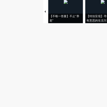
【不唯一答案】不止“养
【特别呈现】寻
老”
有意思的生活方