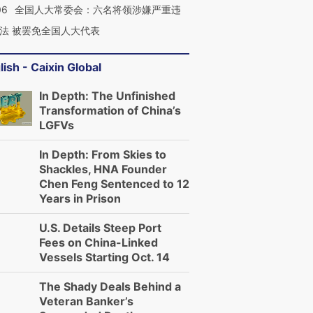
06
全国人大常委会：六名将领涉嫌严重违
法 被罢免全国人大代表
lish - Caixin Global
In Depth: The Unfinished
Transformation of China’s
LGFVs
In Depth: From Skies to
Shackles, HNA Founder
Chen Feng Sentenced to 12
Years in Prison
U.S. Details Steep Port
Fees on China-Linked
Vessels Starting Oct. 14
The Shady Deals Behind a
Veteran Banker’s