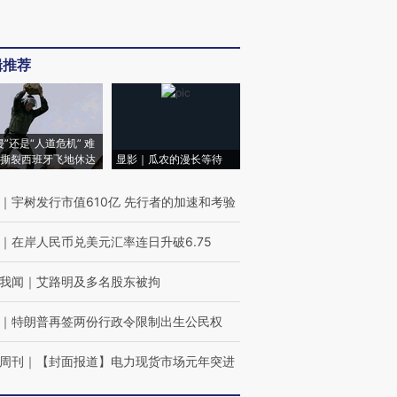
辑推荐
侵”还是“人道危机” 难
撕裂西班牙飞地休达
显影｜瓜农的漫长等待
｜
宇树发行市值610亿 先行者的加速和考验
｜
在岸人民币兑美元汇率连日升破6.75
我闻
｜
艾路明及多名股东被拘
｜
特朗普再签两份行政令限制出生公民权
周刊
｜
【封面报道】电力现货市场元年突进