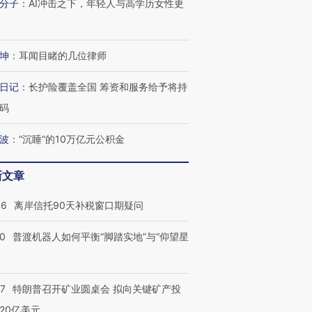
分子
：
AI冲击之下，年轻人与高学历女性更
坤
：
耳闻目睹的几位律师
日记
：
长护险覆盖全国 筹资和服务给予将持
码
波
：
“沉睡”的10万亿元公积金
新文章
46
离岸信托90天补税窗口期疑问
00
普渡机器人如何平衡“脚踏实地”与“仰望星
跨国走私7万
视线｜被称为“蟑螂”的印
视线｜“入侵”还是“人道危
检体内含3种
度Z世代 用街头抗争将教
机”？难民潮撕裂西班牙
秘鲁纳斯
？
育部长拱下台
飞地休达
13人遇难
57
特朗普召开矿业圆桌会 拟向关键矿产投
20亿美元