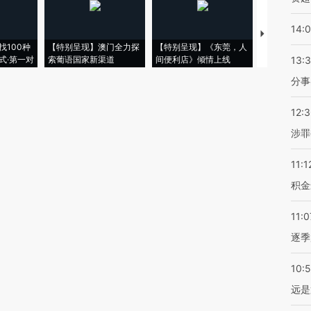
14:
【推广】走
找100种
【特别呈现】澳门全力探
【特别呈现】《东莞，人
会，让数智科
式·第一对
索葡语国家新渠道
间便利店》倾情上线
业
13:
分事
12:
涉罪
11:1
积金
11:0
逐季
10:
远是