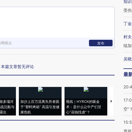
知识
受伤
丁金
村夫
新网观点
发布
续加
吴晓
本篇文章暂无评论
最
20:
17:
致多瑙河
加沙上百万流离失所者困
视线｜HYROX的吸金
马航飞行员
二战沉船与
于“塑料烤箱” 高温引发健
术：是什么让中产们甘
粒摇头丸 尿
空”
露出
康危机
心“花钱找虐”？
毒品
15:
资超