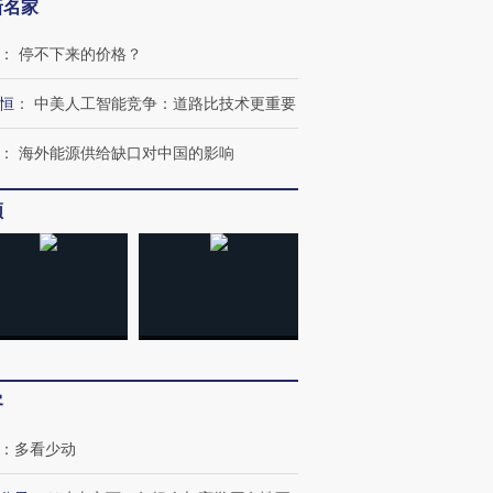
新名家
：
停不下来的价格？
恒
：
中美人工智能竞争：道路比技术更重要
：
海外能源供给缺口对中国的影响
频
客
：
多看少动