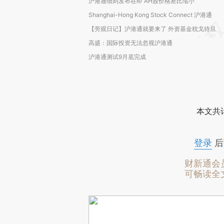
沪港通细则发布在即 AH股价格差比缩小
Shanghai-Hong Kong Stock Connect 沪港通
【旁观日记】沪港通就要来了 外资基金枕戈待旦
高盛：国际投资无法忽视沪港通
沪港通测试9月底完成
本文共计
登录
后
财新通会
可畅读全