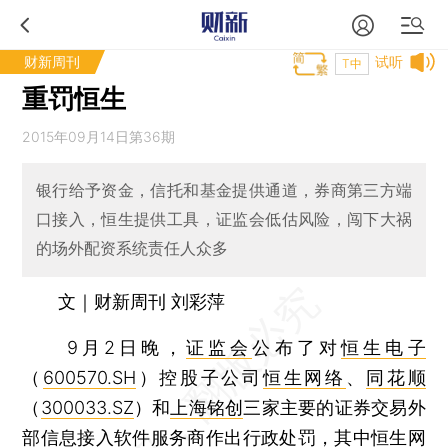
财新周刊
试听
T中
重罚恒生
2015年09月14日第36期
银行给予资金，信托和基金提供通道，券商第三方端
口接入，恒生提供工具，证监会低估风险，闯下大祸
的场外配资系统责任人众多
文｜财新周刊 刘彩萍
9月2日晚，
证监会
公布了对
恒生电子
（
600570.SH
）控股子公司
恒生网络
、
同花顺
（
300033.SZ
）和
上海铭创
三家主要的证券交易外
部信息接入软件服务商作出行政处罚，其中恒生网