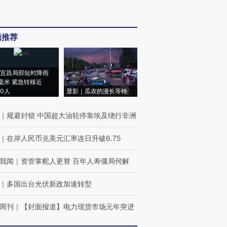
辑推荐
宜昌局部短时降雨
8毫米 紧急转移近
00人
显影｜瓜农的漫长等待
｜
规避封锁 中国超大油轮停靠埃及绕行非洲
｜
在岸人民币兑美元汇率连日升破6.75
我闻
｜
资管掌舵人更替 百年人寿僵局何解
｜
多国出台光伏新政加速转型
周刊
｜
【封面报道】电力现货市场元年突进