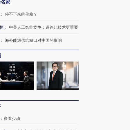
新名家
：
停不下来的价格？
恒
：
中美人工智能竞争：道路比技术更重要
：
海外能源供给缺口对中国的影响
频
客
：
多看少动