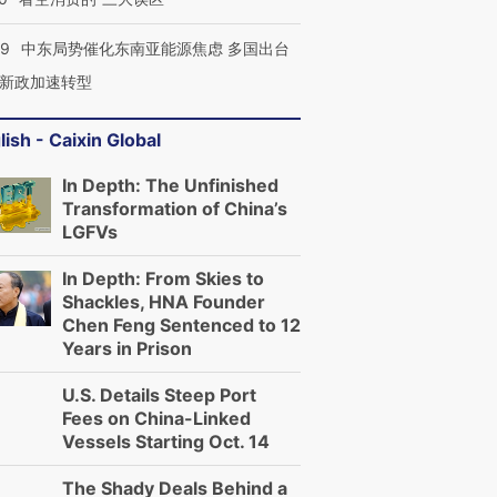
59
中东局势催化东南亚能源焦虑 多国出台
新政加速转型
lish - Caixin Global
In Depth: The Unfinished
Transformation of China’s
LGFVs
In Depth: From Skies to
Shackles, HNA Founder
Chen Feng Sentenced to 12
Years in Prison
U.S. Details Steep Port
Fees on China-Linked
Vessels Starting Oct. 14
The Shady Deals Behind a