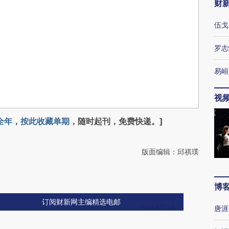
财
伍戈
罗志
易峘
视
全年
，
按此收藏单期
，随时起刊，免费快递。]
版面编辑：邱祺璞
博
订阅财新网主编精选电邮
唐涯