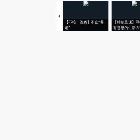
【不唯一答案】不止“养
【特别呈现】寻
老”
有意思的生活方