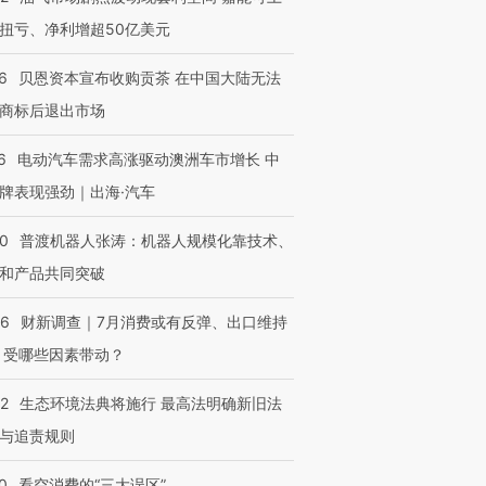
扭亏、净利增超50亿美元
进第四届链博
【商旅对话】华住集团
技“链”接产
6
贝恩资本宣布收购贡茶 在中国大陆无法
【特别呈现】寻找100种
CFO：不靠规模取胜，华
【特别呈
有意思的生活方式·第三对
住三大增长引擎是什么？
有意思的
商标后退出市场
6
电动汽车需求高涨驱动澳洲车市增长 中
牌表现强劲｜出海·汽车
00
普渡机器人张涛：机器人规模化靠技术、
和产品共同突破
56
财新调查｜7月消费或有反弹、出口维持
 受哪些因素带动？
42
生态环境法典将施行 最高法明确新旧法
与追责规则
0
看空消费的“三大误区”