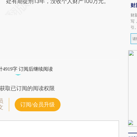
处有期徒刑13年，没收个人财产100万元。
财
财
写
引
4919字 订阅后继续阅读
获取已订阅的阅读权限
员
订阅/会员升级
文