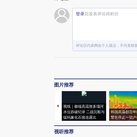
登录
后发表评论得积分
评论仅代表网友个人观点，不代表财
图片推荐
视线｜极端高温致多瑙河
水位跌破纪录 二战沉船与
韩国高温创百年
猛犸象化石接连露出
警告停止一切户
视听推荐