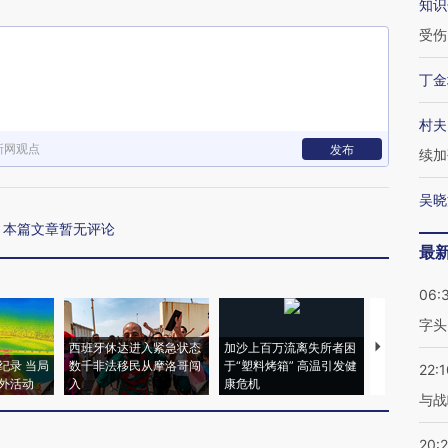
知识
受伤
丁金
村夫
新网观点
发布
续加
吴晓
本篇文章暂无评论
最
06:
字头
西班牙休达进入紧急状态
加沙上百万流离失所者困
视线｜HYR
纪录 当局
数千非法移民从摩洛哥闯
于“塑料烤箱” 高温引发健
术：是什么
22:1
外活动
入
康危机
心“花钱找虐
与战
20: