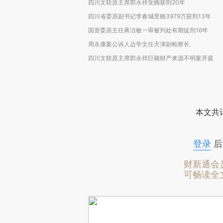
四川文联原主席郭永祥受贿获刑20年
四川省委原副书记李春城受贿3979万获刑13年
国资委原主任蒋洁敏一审被判处有期徒刑16年
周永康案公诉人边学文任天津副检察长
四川文联原主席郭永祥巨额财产来源不明案开庭
本文共计
登录
后
财新通会
可畅读全