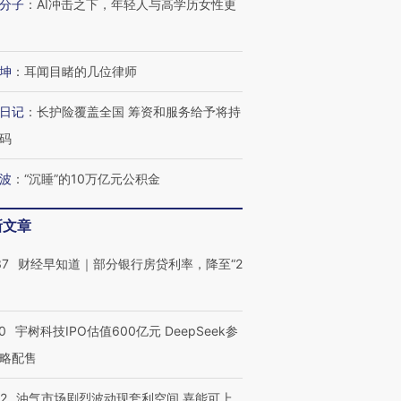
分子
：
AI冲击之下，年轻人与高学历女性更
坤
：
耳闻目睹的几位律师
日记
：
长护险覆盖全国 筹资和服务给予将持
码
波
：
“沉睡”的10万亿元公积金
新文章
37
财经早知道｜部分银行房贷利率，降至“2
OX的吸金
马航飞行员跨国走私7万
视线｜被称为“蟑螂”的印
让中产们甘
粒摇头丸 尿检体内含3种
度Z世代 用街头抗争将教
秘鲁纳斯
0
宇树科技IPO估值600亿元 DeepSeek参
”？
毒品
育部长拱下台
13人遇难
略配售
22
油气市场剧烈波动现套利空间 嘉能可上