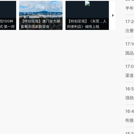
半年
【推广】走
找100种
【特别呈现】澳门全力探
【特别呈现】《东莞，人
会，让数智科
17:2
式·第一对
索葡语国家新渠道
间便利店》倾情上线
业
注册
17:1
国品
17:
渠道
16:
强劲
16:
衔接
15:1