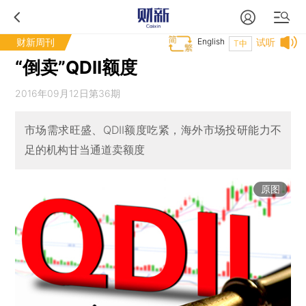
财新周刊
English
试听
T中
“倒卖”QDII额度
2016年09月12日第36期
市场需求旺盛、QDII额度吃紧，海外市场投研能力不
足的机构甘当通道卖额度
原图