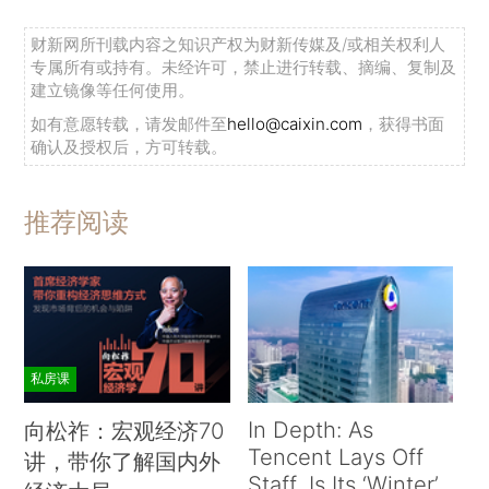
财新网所刊载内容之知识产权为财新传媒及/或相关权利人
专属所有或持有。未经许可，禁止进行转载、摘编、复制及
建立镜像等任何使用。
如有意愿转载，请发邮件至
hello@caixin.com
，获得书面
确认及授权后，方可转载。
推荐阅读
私房课
In Depth: As
向松祚：宏观经济70
Tencent Lays Off
讲，带你了解国内外
Staff, Is Its ‘Winter’