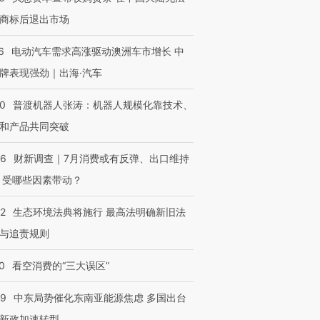
商标后退出市场
6
电动汽车需求高涨驱动澳洲车市增长 中
牌表现强劲｜出海·汽车
00
普渡机器人张涛：机器人规模化靠技术、
和产品共同突破
56
财新调查｜7月消费或有反弹、出口维持
 受哪些因素带动？
42
生态环境法典将施行 最高法明确新旧法
与追责规则
0
看空消费的“三大误区”
59
中东局势催化东南亚能源焦虑 多国出台
新政加速转型