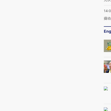
14:
撬动
Eng