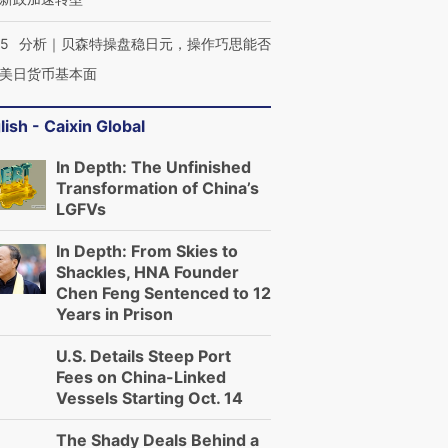
05
分析｜贝森特操盘稳日元，操作巧思能否
美日货币基本面
lish - Caixin Global
In Depth: The Unfinished
Transformation of China’s
LGFVs
In Depth: From Skies to
Shackles, HNA Founder
Chen Feng Sentenced to 12
Years in Prison
U.S. Details Steep Port
Fees on China-Linked
Vessels Starting Oct. 14
The Shady Deals Behind a