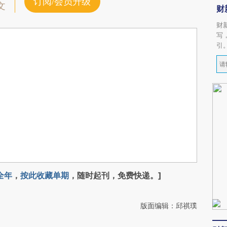
订阅/会员升级
文
财
财
写
引
全年
，
按此收藏单期
，随时起刊，免费快递。]
版面编辑：邱祺璞