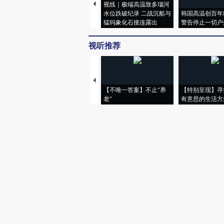
视线｜极端高温致多瑙河
水位跌破纪录 二战沉船与
韩国高温创百年
猛犸象化石接连露出
警告停止一切户
视听推荐
【不唯一答案】不止“养
【特别呈现】寻
老”
有意思的生活方