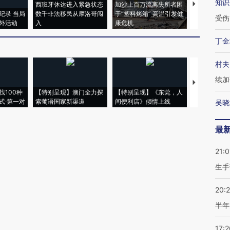
知识
西班牙休达进入紧急状态
加沙上百万流离失所者困
视线｜HYR
纪录 当局
数千非法移民从摩洛哥闯
于“塑料烤箱” 高温引发健
术：是什么
受伤
外活动
入
康危机
心“花钱找虐
丁金
村夫
续加
【推广】走
找100种
【特别呈现】澳门全力探
【特别呈现】《东莞，人
会，让数智科
式·第一对
索葡语国家新渠道
间便利店》倾情上线
业
吴晓
最
21:0
生手
20:
半年
17:2