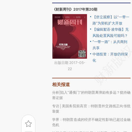
《财新周刊》2017年第20期
【舒立观察】以“一带一
路”为契机扩大开放
【编辑絮语·凌华薇】无
风险处置风险可能吗？
“一带一路”：从共商到
共享
中德投资：开放仍待深
化
出版日期 2017-05-
22
相关报道
分析|陷入“通俄门”的特朗普离弹劾有多远？犹待确
凿证据
专访│美国务院前高官：特朗普外交路线正向传统
靠拢
学界：特朗普造成的经济不确定性影响已超过金融
危机