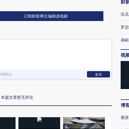
财
伍戈
订阅财新网主编精选电邮
罗志
易峘
视
新网观点
发布
本篇文章暂无评论
博
唐涯