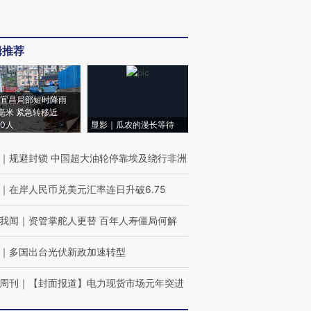
辑推荐
宜昌局部短时降雨
8毫米 紧急转移近
00人
显影｜瓜农的漫长等待
｜
规避封锁 中国超大油轮停靠埃及绕行非洲
｜
在岸人民币兑美元汇率连日升破6.75
我闻
｜
资管掌舵人更替 百年人寿僵局何解
｜
多国出台光伏新政加速转型
周刊
｜
【封面报道】电力现货市场元年突进