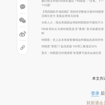
被问曾否对前FBI局长施压？特朗普：“没有。下一
个问题”
【周四国际市场回顾】强劲经济数据分散对特朗普
丑闻注意力 美股反弹美元回涨
分析人士：现在美国国会弹劾特朗普的可能性不大
FBI前局长出马查特朗普是否“通俄” 普京称愿给资
料
特朗普：史上从未有政客像我这样被如此差劲对待
特朗普“泄密门”血洗美股 VIX周三暴涨近50%
普京：特朗普没对俄泄密 有需要可提供会谈纪录
本文共计
登录
后
财新通会