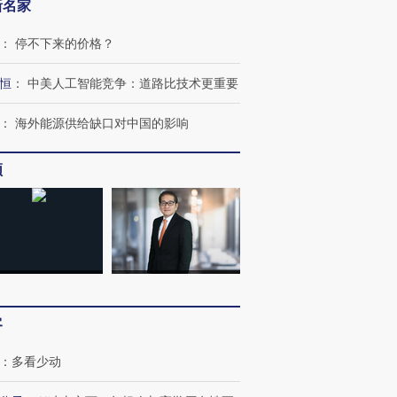
新名家
：
停不下来的价格？
恒
：
中美人工智能竞争：道路比技术更重要
：
海外能源供给缺口对中国的影响
频
客
：
多看少动