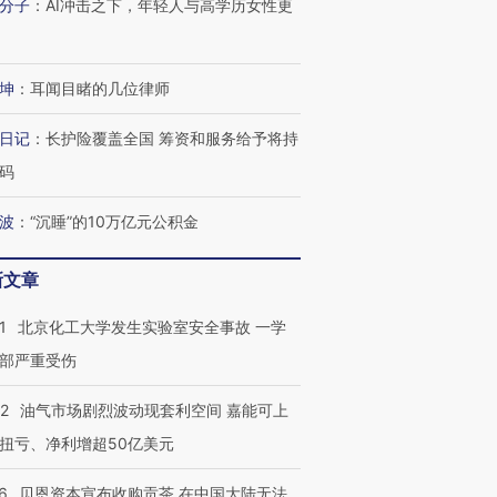
分子
：
AI冲击之下，年轻人与高学历女性更
OX的吸金
马航飞行员跨国走私7万
视线｜被称为“蟑螂”的印
让中产们甘
粒摇头丸 尿检体内含3种
度Z世代 用街头抗争将教
秘鲁纳斯
”？
毒品
育部长拱下台
13人遇难
坤
：
耳闻目睹的几位律师
日记
：
长护险覆盖全国 筹资和服务给予将持
码
进第四届链博
【商旅对话】华住集团
技“链”接产
【特别呈现】寻找100种
CFO：不靠规模取胜，华
【特别呈
有意思的生活方式·第三对
住三大增长引擎是什么？
有意思的
波
：
“沉睡”的10万亿元公积金
新文章
1
北京化工大学发生实验室安全事故 一学
部严重受伤
22
油气市场剧烈波动现套利空间 嘉能可上
扭亏、净利增超50亿美元
6
贝恩资本宣布收购贡茶 在中国大陆无法