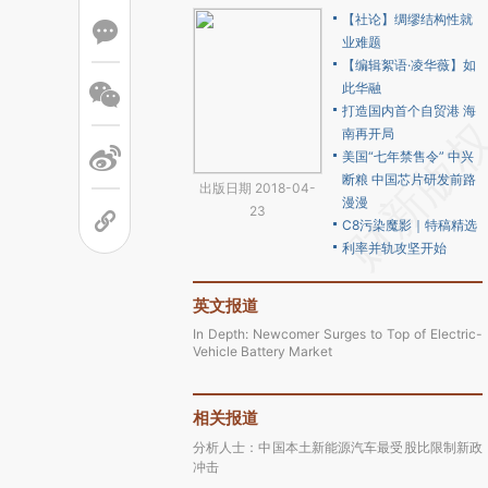
【社论】绸缪结构性就
业难题
【编辑絮语·凌华薇】如
此华融
打造国内首个自贸港 海
南再开局
美国“七年禁售令” 中兴
断粮 中国芯片研发前路
出版日期 2018-04-
漫漫
23
C8污染魔影｜特稿精选
利率并轨攻坚开始
英文报道
In Depth: Newcomer Surges to Top of Electric-
Vehicle Battery Market
相关报道
分析人士：中国本土新能源汽车最受股比限制新政
冲击