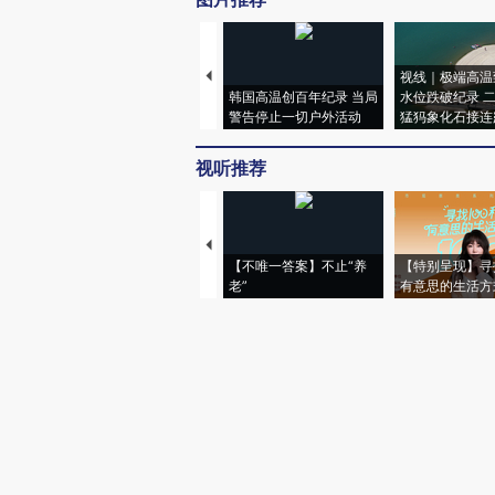
视线｜极端高温
韩国高温创百年纪录 当局
水位跌破纪录 
警告停止一切户外活动
猛犸象化石接连
视听推荐
【不唯一答案】不止“养
【特别呈现】寻
老”
有意思的生活方