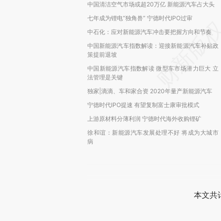
中国清洁空气市场或超20万亿 新能源汽车占大头
七年成为锂电“独角兽” 宁德时代IPO过审
中石化：应对新能源汽车冲击要把握方向和节奏
中国新能源汽车指数解读：迎接新能源汽车补贴政
策提前退坡
中国新能源汽车指数解读 微型车市场潜力巨大 立
法管理是关键
独家|滴滴、车和家合资 2020年量产新能源汽车
宁德时代IPO提速 有望复制富士康审批模式
上游原材料分薄利润 宁德时代海外收购锂矿
徐和谊：新能源汽车发展处理不好 将成为大城市
病
本文共计