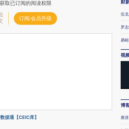
财
获取已订阅的阅读权限
伍戈
员
订阅/会员升级
文
罗志
易峘
视
博
数据通【CEIC库】
唐涯