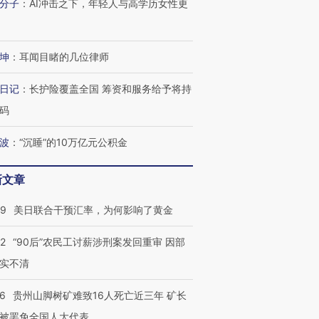
分子
：
AI冲击之下，年轻人与高学历女性更
坤
：
耳闻目睹的几位律师
日记
：
长护险覆盖全国 筹资和服务给予将持
码
波
：
“沉睡”的10万亿元公积金
新文章
09
美日联合干预汇率，为何影响了黄金
32
“90后”农民工讨薪涉刑案发回重审 因部
实不清
36
贵州山脚树矿难致16人死亡近三年 矿长
被罢免全国人大代表