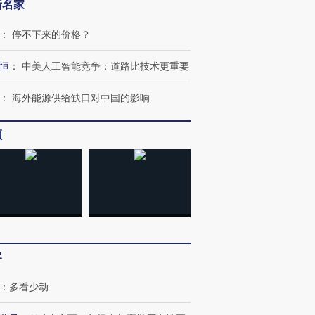
新名家
：
停不下来的价格？
恒
：
中美人工智能竞争：道路比技术更重要
：
海外能源供给缺口对中国的影响
频
客
：
多看少动