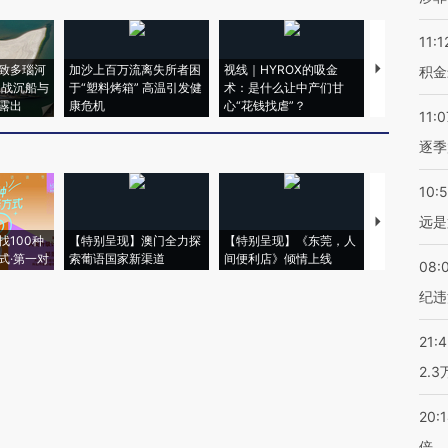
11:1
致多瑙河
加沙上百万流离失所者困
视线｜HYROX的吸金
马航飞行员
积金
二战沉船与
于“塑料烤箱” 高温引发健
术：是什么让中产们甘
粒摇头丸 尿
露出
康危机
心“花钱找虐”？
毒品
11:0
逐季
10:
远是
【推广】走
找100种
【特别呈现】澳门全力探
【特别呈现】《东莞，人
会，让数智科
式·第一对
索葡语国家新渠道
间便利店》倾情上线
业
08:
纪违
21:
2.
20:
倍