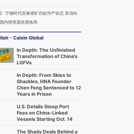
2
宁德时代宜春锂矿仍处停产状态 其动向
国内锂资源供需格局
lish - Caixin Global
In Depth: The Unfinished
Transformation of China’s
LGFVs
In Depth: From Skies to
Shackles, HNA Founder
Chen Feng Sentenced to 12
Years in Prison
U.S. Details Steep Port
Fees on China-Linked
Vessels Starting Oct. 14
The Shady Deals Behind a