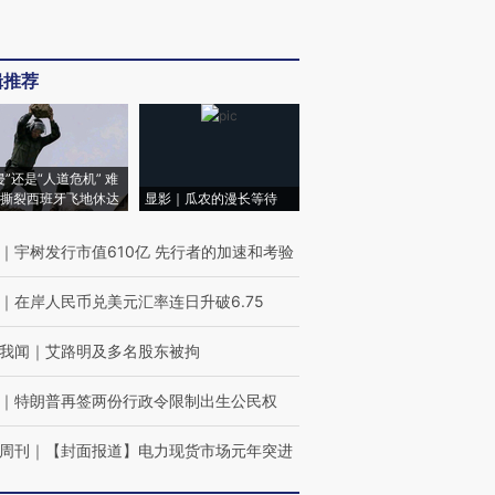
辑推荐
侵”还是“人道危机” 难
撕裂西班牙飞地休达
显影｜瓜农的漫长等待
｜
宇树发行市值610亿 先行者的加速和考验
｜
在岸人民币兑美元汇率连日升破6.75
我闻
｜
艾路明及多名股东被拘
｜
特朗普再签两份行政令限制出生公民权
周刊
｜
【封面报道】电力现货市场元年突进