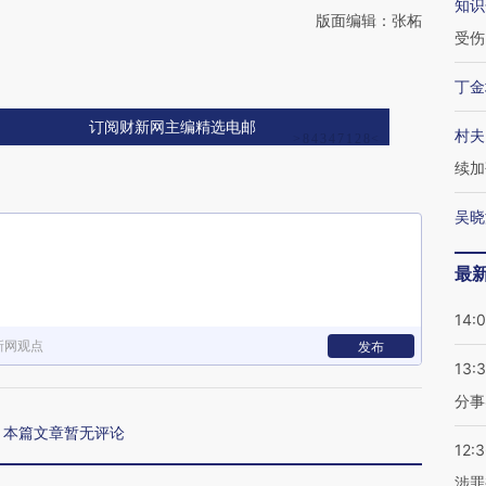
知识
版面编辑：张柘
受伤
丁金
订阅财新网主编精选电邮
村夫
续加
吴晓
最
14:
新网观点
发布
13:
分事
本篇文章暂无评论
12:
涉罪