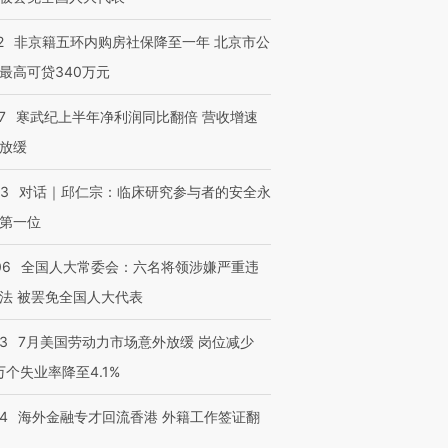
2
非京籍五环内购房社保降至一年 北京市公
跨国走私7万
视线｜被称为“蟑螂”的印
视线｜“入侵”还是“人道危
最高可贷340万元
检体内含3种
度Z世代 用街头抗争将教
机”？难民潮撕裂西班牙
秘鲁纳斯
育部长拱下台
飞地休达
13人遇难
7
寒武纪上半年净利润同比翻倍 营收增速
放缓
53
对话｜邱仁宗：临床研究参与者的安全永
第一位
进第四届链博
【商旅对话】华住集团
技“链”接产
【特别呈现】寻找100种
CFO：不靠规模取胜，华
【特别呈
有意思的生活方式·第三对
住三大增长引擎是什么？
有意思的
06
全国人大常委会：六名将领涉嫌严重违
法 被罢免全国人大代表
43
7月美国劳动力市场意外放缓 岗位减少
3万个失业率降至4.1%
14
海外金融专才回流香港 外籍工作签证翻