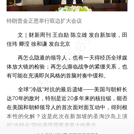
特朗普金正恩举行双边扩大会议
文｜财新周刊 王自励 陈立雄 发自新加坡，田
佳玮 卿滢 徐和谦 发自北京
再怎么隐遁的领导人，也有一天得经历全球媒
体放大镜的检验；再怎么濒临战争的紧绷关系，也
有可能在充满即兴风格的首脑对奏中缓和。
全球“冷战”对抗的最后遗绪——美国与朝鲜长
达70年的敌对，特别是近20多年来的核拉锯，能否
在美国和朝鲜领导人的首次面对面互动中，得到根
本性的化解？这是此次在新加坡的圣淘沙岛上演
的“金特会”留给举世观察者最大的悬念。