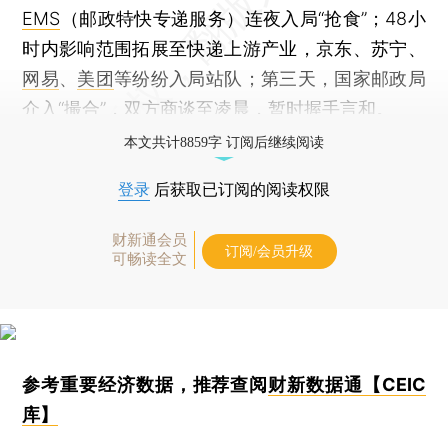
EMS
（邮政特快专递服务）连夜入局“抢食”；48小
时内影响范围拓展至快递上游产业，京东、苏宁、
网易
、
美团
等纷纷入局站队；第三天，国家邮政局
介入“撮合”，双方商谈至凌晨，暂时握手言和。
本文共计8859字 订阅后继续阅读
登录
后获取已订阅的阅读权限
财新通会员
订阅/会员升级
可畅读全文
参考重要经济数据，推荐查阅
财新数据通【CEIC
库】