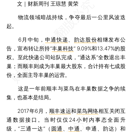
文｜财新周刊 王琼慧 黄荣
物流领域暗战持续，争夺最后一公里风波迭
起。
6月中旬，
申通快递
、
韵达股份
相继发布公
告，宣布转让所持“
丰巢科技
” 9.09%和13.47%的股
权。至此快递公司站队完成，“通达系”全数退出丰
巢；而顺丰则成为丰巢最大股东，合计持有七成股
份，全面主导丰巢的运营。
这是一年前顺丰与菜鸟在丰巢数据之争的续
集，也基本是结局。
2017年6月，
顺丰速运
和
菜鸟网络
相互关闭互
通数据接口。当时仅仅24小时内事态全面升
级，“三通一达”（
圆通
、
中通
、申通、韵达）和