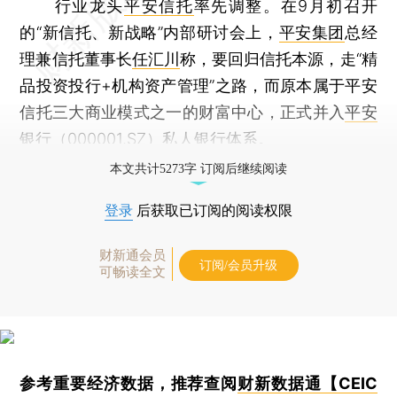
行业龙头
平安信托
率先调整。在9月初召开
的“新信托、新战略”内部研讨会上，
平安集团
总经
理兼信托董事长
任汇川
称，要回归信托本源，走“精
品投资投行+机构资产管理”之路，而原本属于平安
信托三大商业模式之一的财富中心，正式并入
平安
银行
（
000001.SZ
）私人银行体系。
本文共计5273字 订阅后继续阅读
登录
后获取已订阅的阅读权限
财新通会员
订阅/会员升级
可畅读全文
参考重要经济数据，推荐查阅
财新数据通【CEIC