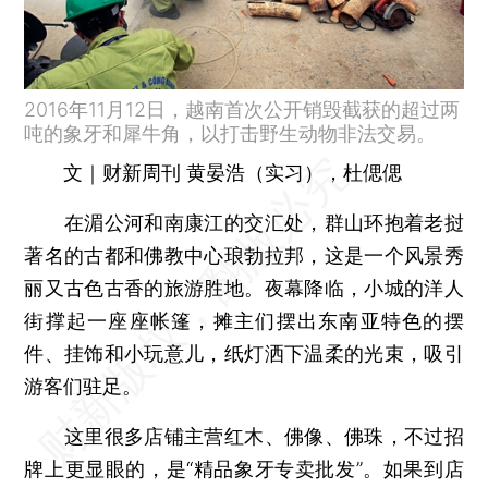
2016年11月12日，越南首次公开销毁截获的超过两
吨的象牙和犀牛角，以打击野生动物非法交易。
文｜财新周刊 黄晏浩（实习），杜偲偲
在湄公河和南康江的交汇处，群山环抱着老挝
著名的古都和佛教中心琅勃拉邦，这是一个风景秀
丽又古色古香的旅游胜地。夜幕降临，小城的洋人
街撑起一座座帐篷，摊主们摆出东南亚特色的摆
件、挂饰和小玩意儿，纸灯洒下温柔的光束，吸引
游客们驻足。
这里很多店铺主营红木、佛像、佛珠，不过招
牌上更显眼的，是“精品象牙专卖批发”。如果到店