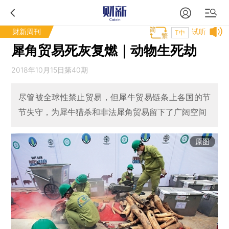
财新周刊
试听
T中
犀角贸易死灰复燃｜动物生死劫
2018年10月15日第40期
尽管被全球性禁止贸易，但犀牛贸易链条上各国的节
节失守，为犀牛猎杀和非法犀角贸易留下了广阔空间
原图