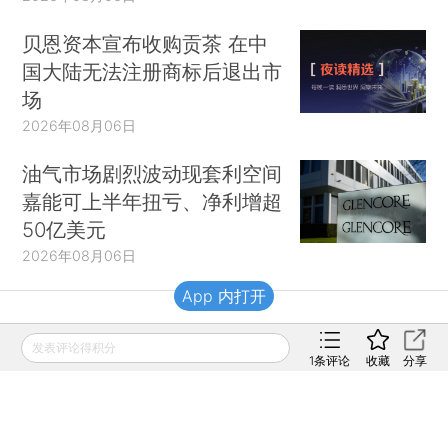
贝恩资本宣布收购贡茶 在中
国大陆无法注册商标后退出市
场
2026年08月06日
油气市场剧烈波动现套利空间
嘉能可上半年扭亏、净利增超
50亿美元
2026年08月06日
App 内打开
财新移动
发表评论得积分
1
条评论
收藏
分享
财新
财新周刊
Caixin