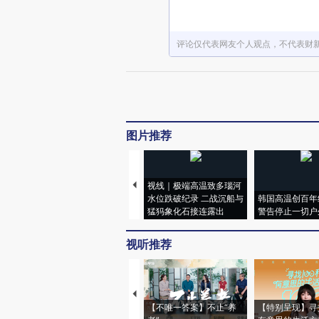
评论仅代表网友个人观点，不代表财
图片推荐
视线｜极端高温致多瑙河
水位跌破纪录 二战沉船与
韩国高温创百年
猛犸象化石接连露出
警告停止一切户
视听推荐
【不唯一答案】不止“养
【特别呈现】寻