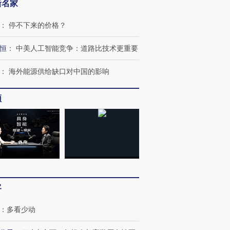
新名家
：
停不下来的价格？
恒
：
中美人工智能竞争：道路比技术更重要
：
海外能源供给缺口对中国的影响
频
客
：
多看少动