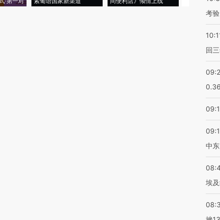
式·第一对
索葡语国家新渠道
间便利店》倾情上线
业
考验
10:1
回三
09:
0.3
09:
09:
中东
08:
埃及
08:
挫1