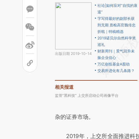
社论|如何应对“自找的衰
退”
字写得最好的副部长获
刑无期 质检高官魏传忠
折戟｜特稿精选
2019诺贝尔自然科学奖
巡礼
财新周刊｜景气回升未
出版日期 2019-10-14
振企业信心
万亿创投基金A股劫
交易所进化有几条路？
相关报道
监管“黑科技” 上交所启动公司画像平台
杂的证券市场。
2019年，上交所全面推进科