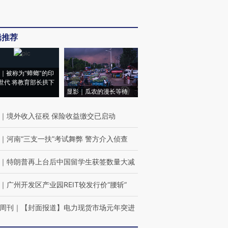
辑推荐
｜被称为“蟑螂”的印
世代 将教育部长拱下
显影｜瓜农的漫长等待
｜
境外收入征税 保险收益缴交已启动
｜
河南“三支一扶”考试舞弊 警方介入侦查
｜
特朗普再上台后中国留学生获签数量大减
｜
广州开发区产业园REIT较发行价“腰斩”
周刊
｜
【封面报道】电力现货市场元年突进