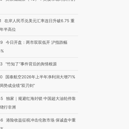
有意思的生活方式·第三对
住三大增长引擎是什么？
有意思的
1
在岸人民币兑美元汇率连日升破6.75 重
年半高位
29
今日开盘：两市双双低开 沪指跌幅
6%
13
“竹知了”事件背后的舆情根源
10
国泰航空2026年上半年净利润大增71%
局势成业绩“双刃剑”
45
独家｜规避红海封锁 中国超大油轮停靠
绕行非洲
36
港险收益征税冲击伦敦市场 保诚盘中重
3%