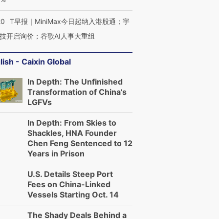
20
T早报｜MiniMax今日起纳入港股通；宇
技开启询价；谷歌AI人事大重组
lish - Caixin Global
In Depth: The Unfinished
Transformation of China’s
LGFVs
In Depth: From Skies to
Shackles, HNA Founder
Chen Feng Sentenced to 12
Years in Prison
U.S. Details Steep Port
Fees on China-Linked
Vessels Starting Oct. 14
The Shady Deals Behind a