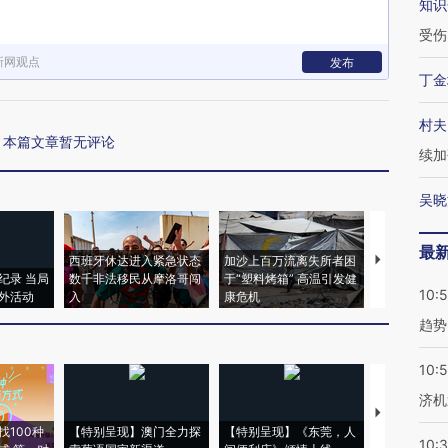
知识
受伤
新网观点
发布
丁金
村夫
本篇文章暂无评论
续加
吴晓
最
西班牙休达进入紧急状态
加沙上百万流离失所者困
马航飞行员
纪录 当局
数千非法移民从摩洛哥闯
于“塑料烤箱” 高温引发健
粒摇头丸 尿
10:
外活动
入
康危机
毒品
趋势
10:
济机
【推广】走
找100种
【特别呈现】澳门全力探
【特别呈现】《东莞，人
会，让数智科
10: