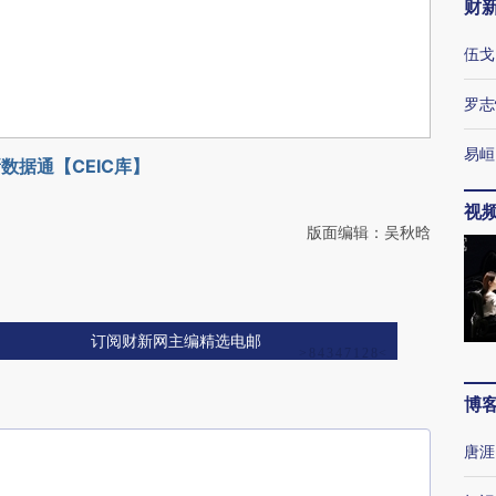
财
伍戈
罗志
易峘
数据通【CEIC库】
视
版面编辑：吴秋晗
订阅财新网主编精选电邮
博
唐涯