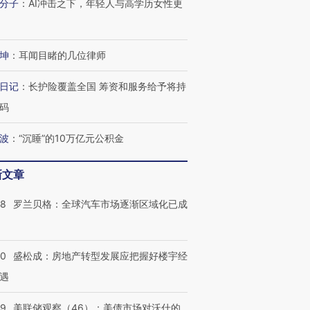
分子
：
AI冲击之下，年轻人与高学历女性更
坤
：
耳闻目睹的几位律师
日记
：
长护险覆盖全国 筹资和服务给予将持
码
波
：
“沉睡”的10万亿元公积金
新文章
跨国走私7万
视线｜HY
检体内含3种
泽连斯基密集出访美英 索
秘鲁纳斯卡观光飞机坠毁
术：是什
58
罗兰贝格：全球汽车市场逐渐区域化已成
要防空导弹“救急”
13人遇难
心“花钱找
50
盛松成：房地产转型发展应把握好楼宇经
遇
进第四届链博
【商旅对话】华住集团
技“链”接产
【特别呈现】寻找100种
CFO：不靠规模取胜，华
【特别呈
39
美联储观察（46）：美债市场对沃什的