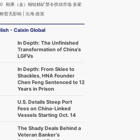
40
刚果（金）铜钴精矿禁令扰动市场 多家
称暂无影响 | 出海·政策
lish - Caixin Global
In Depth: The Unfinished
Transformation of China’s
LGFVs
In Depth: From Skies to
Shackles, HNA Founder
Chen Feng Sentenced to 12
Years in Prison
U.S. Details Steep Port
Fees on China-Linked
Vessels Starting Oct. 14
The Shady Deals Behind a
Veteran Banker’s