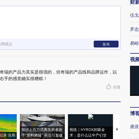
财
伍戈
罗志
易峘
新网观点
发布
视
奇瑞的产品力其实是很强的，但奇瑞的产品线和品牌运作，以
右手的感觉确实很糟糕！
·
回复
博
唐涯
加沙上百万流离失所者困
视线｜HYROX的吸金
马航飞行员
纪录 当局
于“塑料烤箱” 高温引发健
术：是什么让中产们甘
粒摇头丸 尿