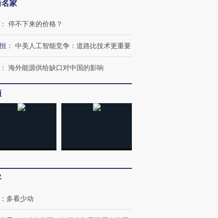
新名家
：
停不下来的价格？
恒
：
中美人工智能竞争：道路比技术更重要
：
海外能源供给缺口对中国的影响
频
客
：
多看少动
跨国走私7万
视线｜被称为“蟑螂”的印
视线｜“入侵”还是“人道危
检体内含3种
度Z世代 用街头抗争将教
机”？难民潮撕裂西班牙
秘鲁纳斯