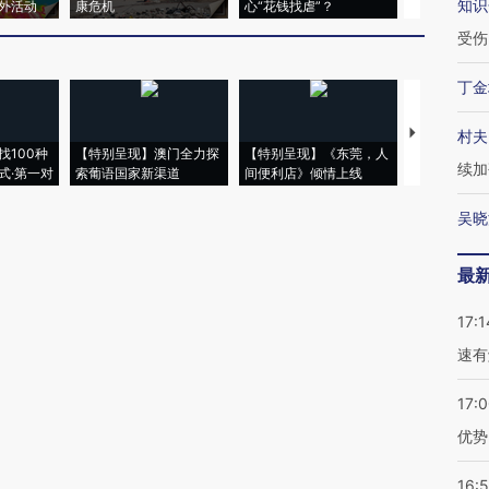
知识
外活动
康危机
心“花钱找虐”？
毒品
受伤
丁金
【推广】走
村夫
找100种
【特别呈现】澳门全力探
【特别呈现】《东莞，人
会，让数智科
续加
式·第一对
索葡语国家新渠道
间便利店》倾情上线
业
吴晓
最
17:1
速有
17:
优势
16: