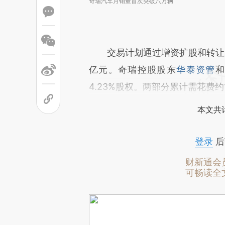
奇瑞汽车月销量首次突破八万辆
交易计划通过增资扩股和转让老股
亿元。奇瑞控股股东
华泰资管
和
4.23%股权。两部分累计需花费约
本文共计
登录
后
财新通会
可畅读全