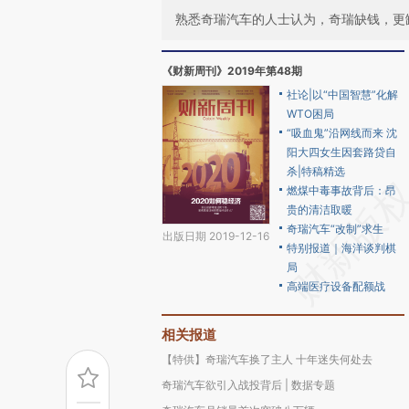
熟悉奇瑞汽车的人士认为，奇瑞缺钱，更
《财新周刊》2019年第48期
社论|以“中国智慧”化解
WTO困局
“吸血鬼”沿网线而来 沈
阳大四女生因套路贷自
杀|特稿精选
燃煤中毒事故背后：昂
贵的清洁取暖
奇瑞汽车“改制”求生
出版日期 2019-12-16
特别报道｜海洋谈判棋
局
高端医疗设备配额战
相关报道
【特供】奇瑞汽车换了主人 十年迷失何处去
奇瑞汽车欲引入战投背后 | 数据专题