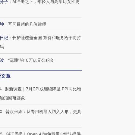
分子
：
AI冲击之下，年轻人与高学历女性更
育部长拱下台
飞地休达
13人遇难
坤
：
耳闻目睹的几位律师
进第四届链博
【商旅对话】华住集团
日记
：
长护险覆盖全国 筹资和服务给予将持
技“链”接产
【特别呈现】寻找100种
CFO：不靠规模取胜，华
【特别呈
码
有意思的生活方式·第三对
住三大增长引擎是什么？
有意思的
波
：
“沉睡”的10万亿元公积金
新文章
4
财新调查｜7月CPI或继续降温 PPI同比增
触顶回落迹象
00
普渡张涛：从专用机器人切入人形，更具
55
GPT周报｜Open AI为免费用户默认提供