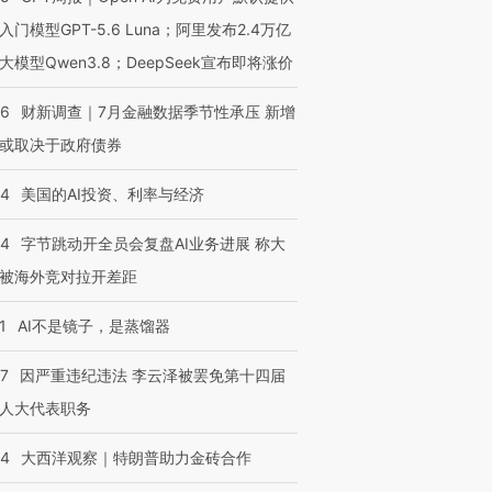
入门模型GPT-5.6 Luna；阿里发布2.4万亿
大模型Qwen3.8；DeepSeek宣布即将涨价
46
财新调查｜7月金融数据季节性承压 新增
或取决于政府债券
44
美国的AI投资、利率与经济
44
字节跳动开全员会复盘AI业务进展 称大
被海外竞对拉开差距
1
AI不是镜子，是蒸馏器
07
因严重违纪违法 李云泽被罢免第十四届
人大代表职务
44
大西洋观察｜特朗普助力金砖合作