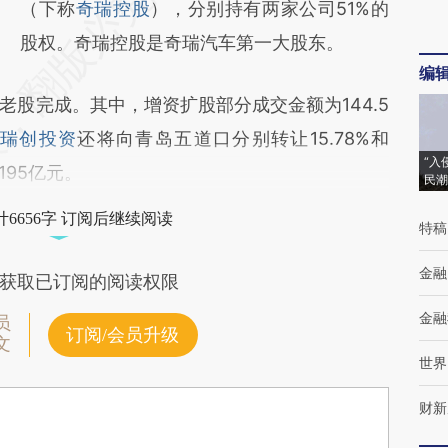
（下称
奇瑞控股
），分别持有两家公司51%的
股权。奇瑞控股是奇瑞汽车第一大股东。
编
完成。其中，增资扩股部分成交金额为144.5
瑞创投资
还将向青岛五道口分别转让15.78%和
“入
195亿元。
民潮
6656字 订阅后继续阅读
特稿
金融
获取已订阅的阅读权限
金融
员
订阅/会员升级
文
世界
财新