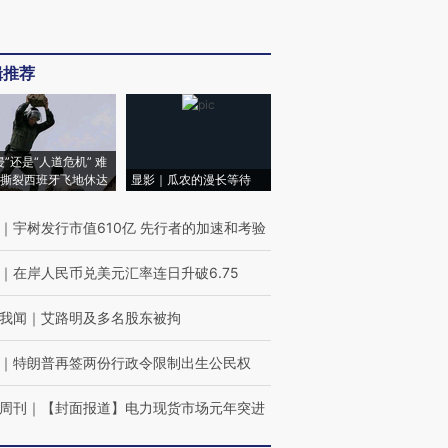
辑推荐
侵”还是“人道危机” 难
撕裂西班牙飞地休达
显影｜瓜农的漫长等待
｜
宇树发行市值610亿 先行者的加速和考验
｜
在岸人民币兑美元汇率连日升破6.75
我闻
｜
艾路明及多名股东被拘
｜
特朗普再签两份行政令限制出生公民权
周刊
｜
【封面报道】电力现货市场元年突进