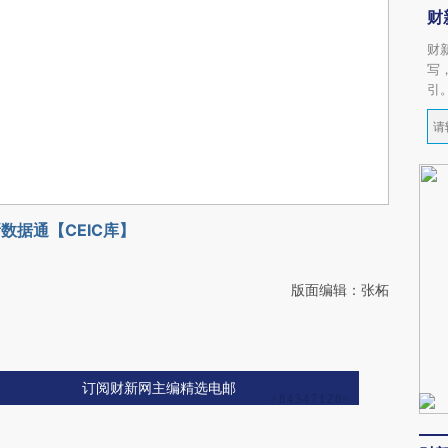
财
财
写
引
数据通【CEIC库】
版面编辑：张柘
订阅财新网主编精选电邮