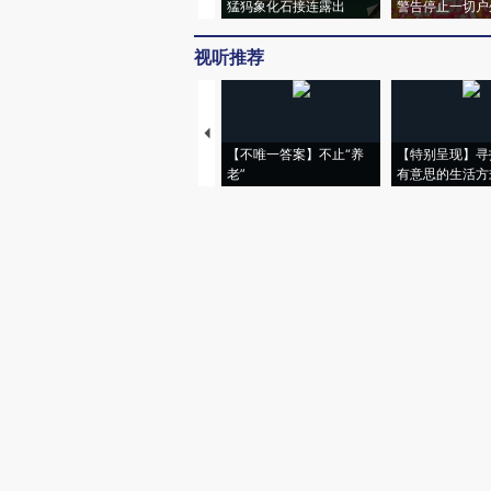
猛犸象化石接连露出
警告停止一切户
视听推荐
【不唯一答案】不止“养
【特别呈现】寻
老”
有意思的生活方