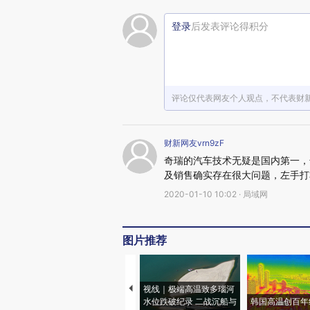
登录
后发表评论得积分
评论仅代表网友个人观点，不代表财
财新网友vrn9zF
奇瑞的汽车技术无疑是国内第一，
及销售确实存在很大问题，左手打
2020-01-10 10:02 · 局域网
图片推荐
视线｜极端高温致多瑙河
水位跌破纪录 二战沉船与
韩国高温创百年