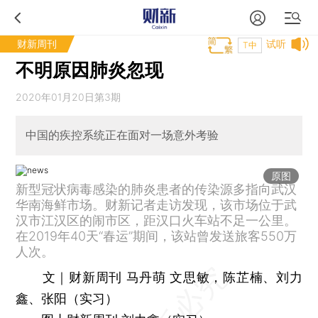
财新周刊
试听
T中
不明原因肺炎忽现
2020年01月20日第3期
中国的疾控系统正在面对一场意外考验
原图
新型冠状病毒感染的肺炎患者的传染源多指向武汉
华南海鲜市场。财新记者走访发现，该市场位于武
汉市江汉区的闹市区，距汉口火车站不足一公里。
在2019年40天“春运”期间，该站曾发送旅客550万
人次。
文｜财新周刊 马丹萌 文思敏，陈芷楠、刘力
鑫、张阳（实习）