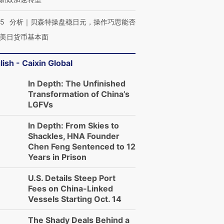
05
分析｜贝森特操盘稳日元，操作巧思能否
美日货币基本面
lish - Caixin Global
In Depth: The Unfinished
Transformation of China’s
LGFVs
In Depth: From Skies to
Shackles, HNA Founder
Chen Feng Sentenced to 12
Years in Prison
U.S. Details Steep Port
Fees on China-Linked
Vessels Starting Oct. 14
The Shady Deals Behind a