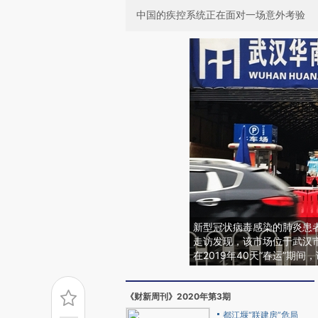
中国的疾控系统正在面对一场意外考验
新型冠状病毒感染的肺炎患
走访发现，该市场位于武汉
在2019年40天“春运”期
《财新周刊》2020年第3期
都江堰“联建房”危局