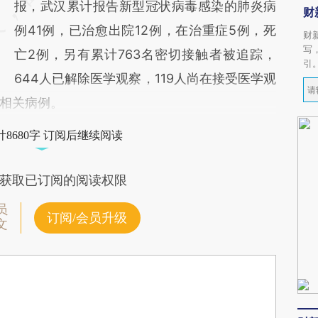
报，武汉累计报告新型冠状病毒感染的肺炎病
财
例41例，已治愈出院12例，在治重症5例，死
财
写
亡2例，另有累计763名密切接触者被追踪，
引
644人已解除医学观察，119人尚在接受医学观
相关病例。
8680字 订阅后继续阅读
获取已订阅的阅读权限
员
订阅/会员升级
文