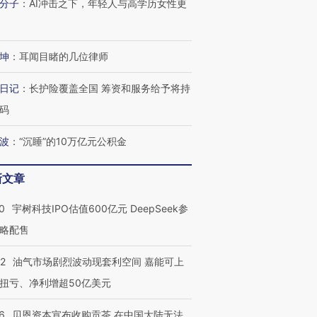
分子
：
AI冲击之下，年轻人与高学历女性更
坤
：
耳闻目睹的几位律师
日记
：
长护险覆盖全国 筹资和服务给予将持
码
波
：
“沉睡”的10万亿元公积金
新文章
0
宇树科技IPO估值600亿元 DeepSeek参
略配售
22
油气市场剧烈波动现套利空间 嘉能可上
扭亏、净利增超50亿美元
6
贝恩资本宣布收购贡茶 在中国大陆无法