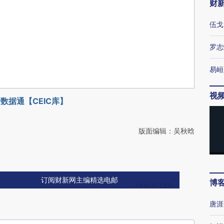
财
伍戈
罗志
易峘
视
数据通【CEIC库】
版面编辑：吴秋晗
订阅财新网主编精选电邮
博
唐涯