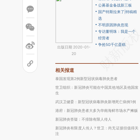
公募基金备战新三板
国产特斯拉来了|特稿精
选
不明原因肺炎忽现
专访董明珠：我是一个
经营者
争抢5G千亿蛋糕
出版日期 2020-01-
20
相关报道
泰国发现第2例新型冠状病毒肺炎患者
世卫组织：新冠肺炎可能在中国其他地区及他国发
生
武汉卫健委：新型冠状病毒肺炎新增死亡病例1例
港府：新冠肺炎患者大多为华南海鲜市场水产摊贩
新冠肺炎答疑：不排除有限人传人
新冠肺炎有限度人传人？世卫：尚无证据但值得关
注