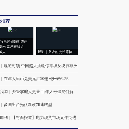
辑推荐
宜昌局部短时降雨
8毫米 紧急转移近
00人
显影｜瓜农的漫长等待
｜
规避封锁 中国超大油轮停靠埃及绕行非洲
｜
在岸人民币兑美元汇率连日升破6.75
我闻
｜
资管掌舵人更替 百年人寿僵局何解
｜
多国出台光伏新政加速转型
周刊
｜
【封面报道】电力现货市场元年突进