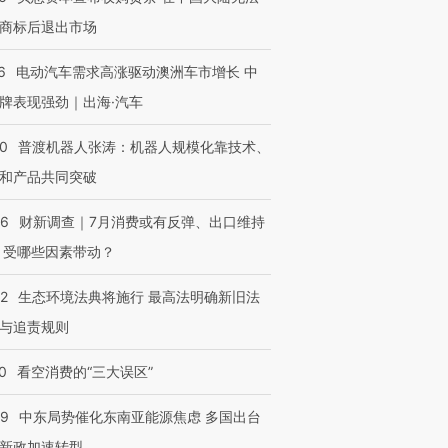
商标后退出市场
6
电动汽车需求高涨驱动澳洲车市增长 中
牌表现强劲｜出海·汽车
00
普渡机器人张涛：机器人规模化靠技术、
和产品共同突破
56
财新调查｜7月消费或有反弹、出口维持
 受哪些因素带动？
42
生态环境法典将施行 最高法明确新旧法
与追责规则
0
看空消费的“三大误区”
59
中东局势催化东南亚能源焦虑 多国出台
新政加速转型