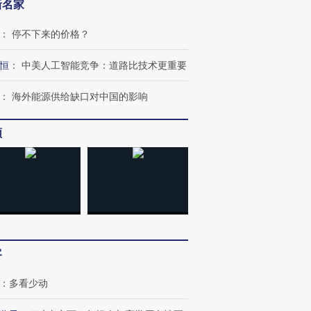
新名家
：
停不下来的价格？
恒
：
中美人工智能竞争：道路比技术更重要
：
海外能源供给缺口对中国的影响
频
客
：
多看少动