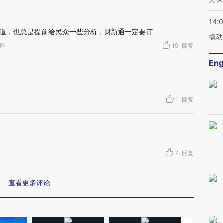
14:
道，也总是提前给民众一些分析，财新通一定要订
撬动
海区
19
·
回复
Eng
1
·
回复
7
·
回复
查看更多评论