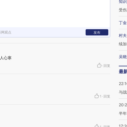
知识
受伤
丁金
新网观点
发布
村夫
续加
吴晓
人心寒
·
回复
最
22:1
与战
1
·
回复
20:
半年
17:2
1
·
回复