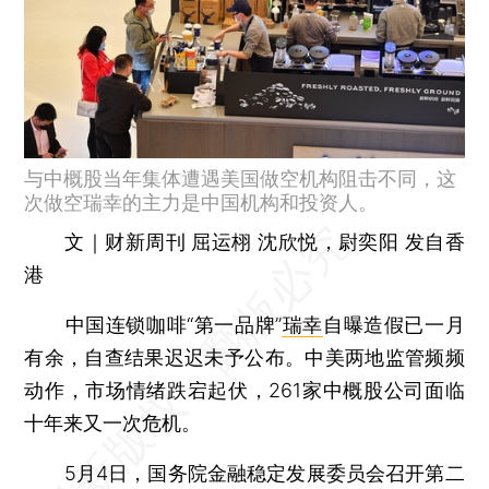
与中概股当年集体遭遇美国做空机构阻击不同，这
次做空瑞幸的主力是中国机构和投资人。
文｜财新周刊 屈运栩 沈欣悦，尉奕阳 发自香
港
中国连锁咖啡“第一品牌”
瑞幸
自曝造假已一月
有余，自查结果迟迟未予公布。中美两地监管频频
动作，市场情绪跌宕起伏，261家中概股公司面临
十年来又一次危机。
5月4日，国务院金融稳定发展委员会召开第二