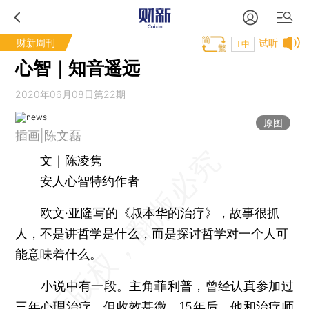
财新周刊
试听
T中
心智｜知音遥远
2020年06月08日第22期
原图
插画|陈文磊
文｜陈凌隽
安人心智特约作者
欧文·亚隆写的《叔本华的治疗》，故事很抓
人，不是讲哲学是什么，而是探讨哲学对一个人可
能意味着什么。
小说中有一段。主角菲利普，曾经认真参加过
三年心理治疗，但收效甚微。15年后，他和治疗师