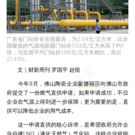
广东省门站价在全国最高，为2.04元/立方米，比全
国最低的气源地新疆门站价1.03元/立方米高了约1
倍；与全国平均门站价1.68元/立方米相比，高出
21.43%。
文｜财新周刊 罗国平 赵煊
今年9月，佛山陶瓷企业
蒙娜丽莎
向佛山市政
府提交了一份燃气直供申请。如果申请成功，不仅
企业在气源上得到进一步保障；更为重要的是，直
供可以降低企业的用气成本。
这一申请直供的核心诉求，是希望政府允许企
业自建LNG（液化天然气）气化站，这样企业就能