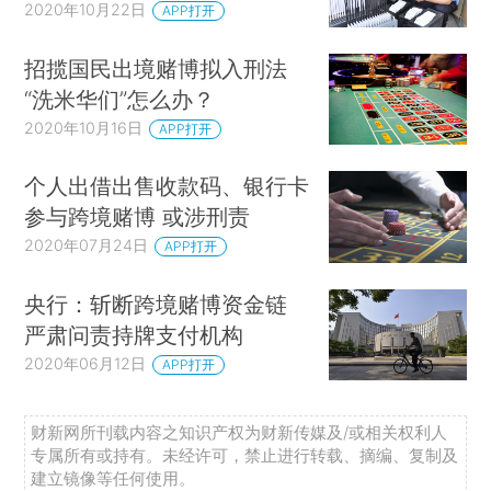
2020年10月22日
APP打开
招揽国民出境赌博拟入刑法
“洗米华们”怎么办？
2020年10月16日
APP打开
个人出借出售收款码、银行卡
参与跨境赌博 或涉刑责
2020年07月24日
APP打开
央行：斩断跨境赌博资金链
严肃问责持牌支付机构
2020年06月12日
APP打开
财新网所刊载内容之知识产权为财新传媒及/或相关权利人
专属所有或持有。未经许可，禁止进行转载、摘编、复制及
建立镜像等任何使用。