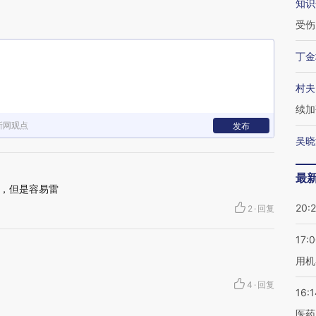
知识
受伤
丁金
村夫
续加
新网观点
发布
吴晓
最
，但是容易雷
20:
2
·
回复
17:
用机
4
·
回复
16:1
医药