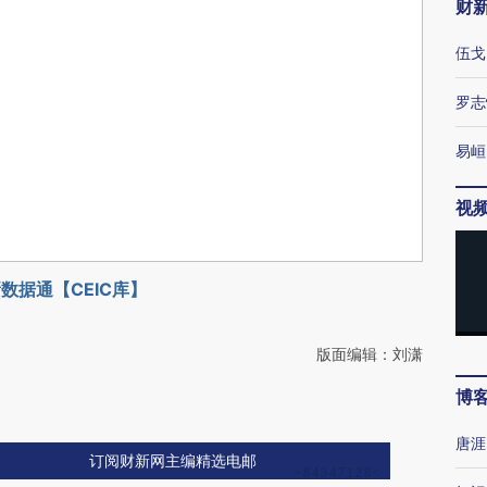
财
伍戈
罗志
易峘
视
数据通【CEIC库】
版面编辑：刘潇
博
唐涯
订阅财新网主编精选电邮