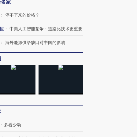
新名家
：
停不下来的价格？
恒
：
中美人工智能竞争：道路比技术更重要
：
海外能源供给缺口对中国的影响
频
客
：
多看少动