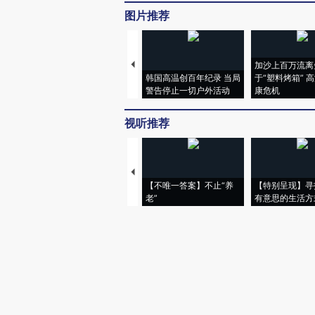
图片推荐
加沙上百万流离
韩国高温创百年纪录 当局
于“塑料烤箱” 
警告停止一切户外活动
康危机
视听推荐
【不唯一答案】不止“养
【特别呈现】寻
老”
有意思的生活方