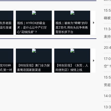
15:5
确被
失所者困
视线｜HYROX的吸金
视线｜被称为“蟑螂”的印
视线｜“入侵
高温引发健
术：是什么让中产们甘
度Z世代 用街头抗争将教
机”？难民潮
11:3
心“花钱找虐”？
育部长拱下台
飞地休达
束持
20:
17:
【推广】走
找100种
【特别呈现】澳门全力探
【特别呈现】《东莞，人
会，让数智科
空”
式·第一对
索葡语国家新渠道
间便利店》倾情上线
业
15:
资超
14:
13: