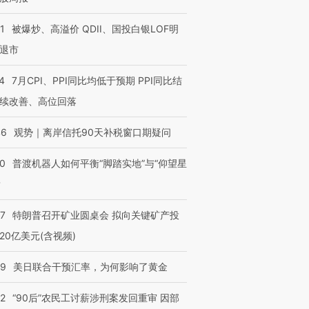
1
被爆炒、高溢价 QDII、国投白银LOF明
退市
”还是“人道危
湖北宜昌局部短时降雨
哈尔滨遭遇短时极端强降
撕裂西班牙
128毫米 紧急转移近
雨 3小时累计雨量超80毫
秘鲁纳斯
4
7月CPI、PPI同比均低于预期 PPI同比结
4000人
米
13人遇难
续改善、高位回落
46
观势｜离岸信托90天补税窗口期疑问
00
普渡机器人如何平衡“脚踏实地”与“仰望星
进第四届链博
【商旅对话】华住集团
技“链”接产
【特别呈现】寻找100种
CFO：不靠规模取胜，华
【特别呈
？
有意思的生活方式·第三对
住三大增长引擎是什么？
有意思的
57
特朗普召开矿业圆桌会 拟向关键矿产投
20亿美元(含视频)
09
美日联合干预汇率，为何影响了黄金
32
“90后”农民工讨薪涉刑案发回重审 因部