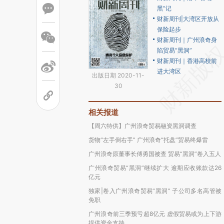
黑”记
财新周刊|大湾区开放从
保险起步
财新周刊｜广州浪奇身
陷贸易“黑洞”
财新周刊｜香港高校前
进大湾区
出版日期 2020-11-
30
相关报道
【周六特供】广州浪奇贸易融资黑洞调查
货物“左手倒右手” 广州浪奇“托盘”贸易终爆雷
广州浪奇原董事长傅勇国被查 贸易“黑洞”卷入五人
广州浪奇贸易“黑洞”继续扩大 逾期应收账款达26
亿元
独家|卷入广州浪奇贸易“黑洞” 子公司多名高管被
免职
广州浪奇前三季预亏超8亿元 虚假贸易或为上下游
提供资金支持