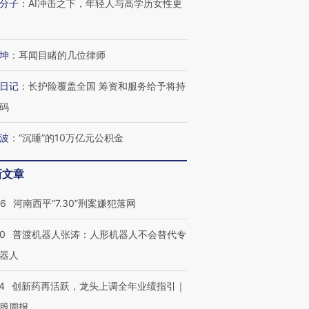
分子
：
AI冲击之下，年轻人与高学历女性更
坤
：
耳闻目睹的几位律师
日记
：
长护险覆盖全国 筹资和服务给予将持
码
波
：
“沉睡”的10万亿元公积金
新文章
26
河南西平“7.30”刑案嫌犯落网
00
普渡机器人张涛：人形机器人不会替代专
器人
4
创新药再活跃，龙头上调全年业绩指引｜
股周报