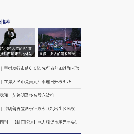
辑推荐
侵”还是“人道危机” 难
撕裂西班牙飞地休达
显影｜瓜农的漫长等待
｜
宇树发行市值610亿 先行者的加速和考验
｜
在岸人民币兑美元汇率连日升破6.75
我闻
｜
艾路明及多名股东被拘
｜
特朗普再签两份行政令限制出生公民权
周刊
｜
【封面报道】电力现货市场元年突进