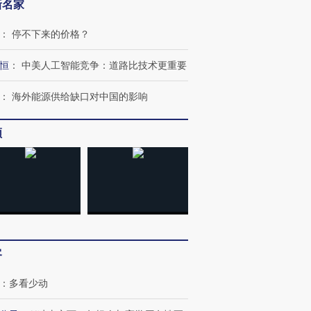
新名家
：
停不下来的价格？
恒
：
中美人工智能竞争：道路比技术更重要
：
海外能源供给缺口对中国的影响
频
客
：
多看少动
跨国走私7万
视线｜被称为“蟑螂”的印
视线｜“入侵”还是“人道危