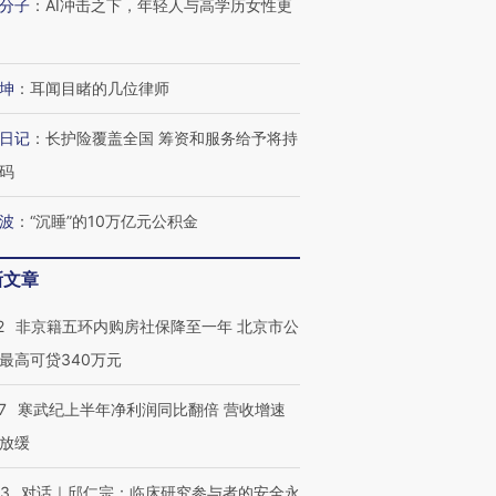
分子
：
AI冲击之下，年轻人与高学历女性更
检体内含3种
度Z世代 用街头抗争将教
机”？难民潮撕裂西班牙
秘鲁纳斯
育部长拱下台
飞地休达
13人遇难
坤
：
耳闻目睹的几位律师
日记
：
长护险覆盖全国 筹资和服务给予将持
进第四届链博
【商旅对话】华住集团
码
技“链”接产
【特别呈现】寻找100种
CFO：不靠规模取胜，华
【特别呈
有意思的生活方式·第三对
住三大增长引擎是什么？
有意思的
波
：
“沉睡”的10万亿元公积金
新文章
2
非京籍五环内购房社保降至一年 北京市公
最高可贷340万元
7
寒武纪上半年净利润同比翻倍 营收增速
放缓
53
对话｜邱仁宗：临床研究参与者的安全永