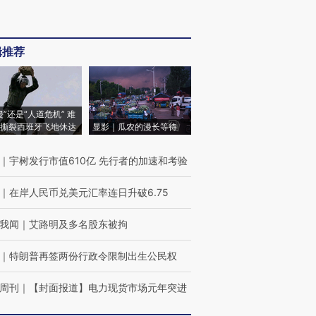
辑推荐
侵”还是“人道危机” 难
撕裂西班牙飞地休达
显影｜瓜农的漫长等待
｜
宇树发行市值610亿 先行者的加速和考验
｜
在岸人民币兑美元汇率连日升破6.75
我闻
｜
艾路明及多名股东被拘
｜
特朗普再签两份行政令限制出生公民权
周刊
｜
【封面报道】电力现货市场元年突进