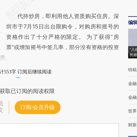
代持炒房，即利用他人资质购买住房。深
编
圳市于7月15日出台限购令，对购房和摇号的
资格作出了十分严格的限定。 为了获得“房
票”或增加摇号中签几率，部分没有资格的投资
“入
民潮
房。
特稿
计553字 订阅后继续阅读
金融
获取已订阅的阅读权限
金融
员
订阅/会员升级
文
世界
财新