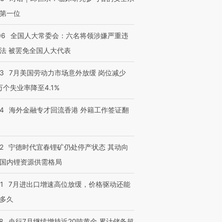
第一位
06
全国人大常委会：六名将领涉嫌严重违
法 被罢免全国人大代表
43
7月美国劳动力市场意外放缓 岗位减少
3万个失业率降至4.1%
14
海外金融专才回流香港 外籍工作签证翻
2
宁德时代宜春锂矿仍处停产状态 其动向
国内锂资源供需格局
1
7月进出口增速高位放缓，价格驱动还能
多久
8
央行7月继续增持近20吨黄金 累计储备超