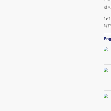
过7
19:1
能否
Eng