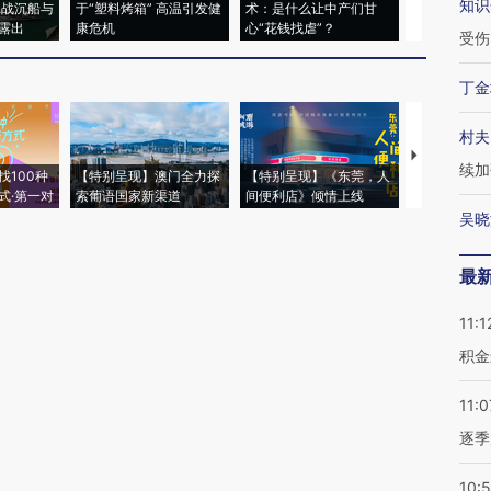
知识
二战沉船与
于“塑料烤箱” 高温引发健
术：是什么让中产们甘
粒摇头丸 尿
露出
康危机
心“花钱找虐”？
毒品
受伤
丁金
村夫
【推广】走
续加
找100种
【特别呈现】澳门全力探
【特别呈现】《东莞，人
会，让数智科
式·第一对
索葡语国家新渠道
间便利店》倾情上线
业
吴晓
最
11:1
积金
11:0
逐季
10: