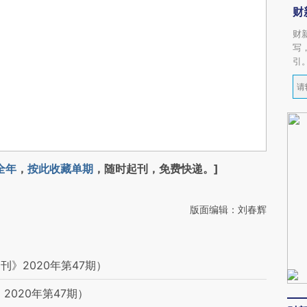
财
财
写
引
全年
，
按此收藏单期
，随时起刊，免费快递。]
版面编辑：刘春辉
》2020年第47期）
2020年第47期）