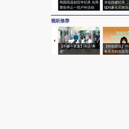
韩国高温创百年纪录 当局
水位跌破纪录 
警告停止一切户外活动
猛犸象化石接连
视听推荐
【不唯一答案】不止“养
【特别呈现】寻
老”
有意思的生活方