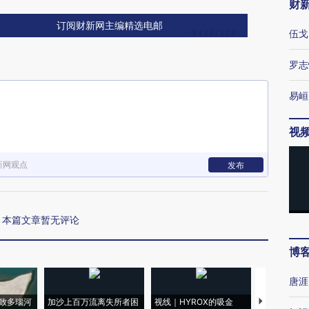
财
订阅财新网主编精选电邮
伍戈
罗志
易峘
视
新网观点
发布
本篇文章暂无评论
博
唐涯
致多瑙河
加沙上百万流离失所者困
视线｜HYROX的吸金
马航飞行员