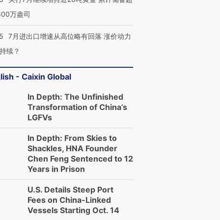
600万盎司
5
7月进出口增速从高位略有回落 涨价动力
持续？
lish - Caixin Global
In Depth: The Unfinished
Transformation of China’s
LGFVs
In Depth: From Skies to
Shackles, HNA Founder
Chen Feng Sentenced to 12
Years in Prison
U.S. Details Steep Port
Fees on China-Linked
Vessels Starting Oct. 14