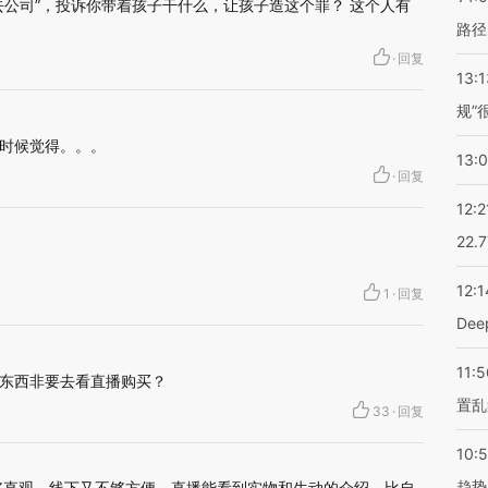
去公司”，投诉你带着孩子干什么，让孩子造这个罪？ 这个人有
路径
·
回复
13:1
规”
时候觉得。。。
13:
·
回复
12:2
22.
12:1
1
·
回复
De
11:5
东西非要去看直播购买？
置乱
33
·
回复
10:
趋势
够直观，线下又不够方便，直播能看到实物和生动的介绍，比自