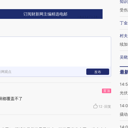
知识
受伤
订阅财新网主编精选电邮
丁金
村夫
续加
吴晓
最
新网观点
发布
14:
置顶
光伏
润都覆盖不了
14:
12
·
回复
撬动
14:0