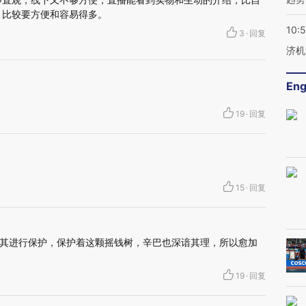
、比较要方便和容易得多。
10:
3
·
回复
济机
Eng
19
·
回复
15
·
回复
其进行保护，保护着这颗摇钱树，辛巴也深谙其理，所以愈加
19
·
回复