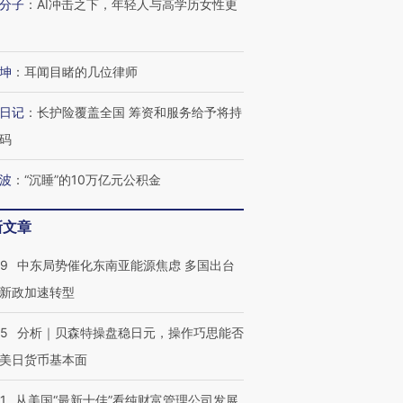
分子
：
AI冲击之下，年轻人与高学历女性更
坤
：
耳闻目睹的几位律师
日记
：
长护险覆盖全国 筹资和服务给予将持
码
波
：
“沉睡”的10万亿元公积金
新文章
59
中东局势催化东南亚能源焦虑 多国出台
新政加速转型
05
分析｜贝森特操盘稳日元，操作巧思能否
美日货币基本面
1
从美国“最新十佳”看纯财富管理公司发展