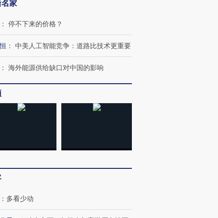
新名家
：
停不下来的价格？
恒
：
中美人工智能竞争：道路比技术更重要
：
海外能源供给缺口对中国的影响
频
客
：
多看少动