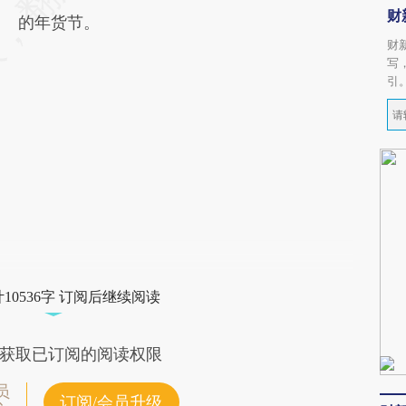
财
的年货节。
财
写
引
10536字 订阅后继续阅读
获取已订阅的阅读权限
员
订阅/会员升级