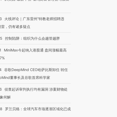
3
火线评论｜广东雷州“特教老师招聘违
很雷，仍有诸多疑点
05
控制陷阱：组织为什么会越管越胖
1
MiniMax今起纳入港股通 盘间涨幅最高
77%
4
谷歌DeepMind CEO哈萨比斯卸任 转任
epMind董事长及谷歌首席科学家
6
侦查起诉审判执行均有漏洞 涉案财物处
象何解
58
罗兰贝格：全球汽车市场逐渐区域化已成