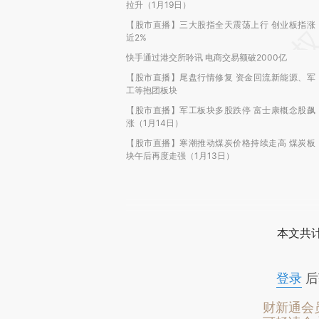
拉升（1月19日）
【股市直播】三大股指全天震荡上行 创业板指涨
近2%
快手通过港交所聆讯 电商交易额破2000亿
【股市直播】尾盘行情修复 资金回流新能源、军
工等抱团板块
【股市直播】军工板块多股跌停 富士康概念股飙
涨（1月14日）
【股市直播】寒潮推动煤炭价格持续走高 煤炭板
块午后再度走强（1月13日）
本文共计
登录
后
财新通会