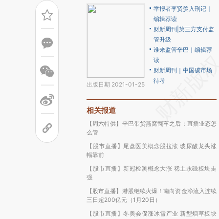
举报者李贤羡入刑记｜
编辑荐读
财新周刊|第三方支付监
管升级
谁来监管辛巴｜编辑荐
读
财新周刊｜中国碳市场
待考
出版日期 2021-01-25
相关报道
【周六特供】辛巴带货燕窝翻车之后：直播业态怎
么管
【股市直播】尾盘医美概念股拉涨 玻尿酸龙头涨
幅靠前
【股市直播】新冠检测概念大涨 稀土永磁板块走
强
【股市直播】港股继续火爆！南向资金净流入连续
三日超200亿元（1月20日）
【股市直播】冬奥会促涨冰雪产业 新型烟草板块