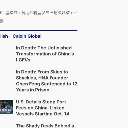
50
盛松成：房地产转型发展应把握好楼宇经
遇
lish - Caixin Global
In Depth: The Unfinished
Transformation of China’s
LGFVs
In Depth: From Skies to
Shackles, HNA Founder
Chen Feng Sentenced to 12
Years in Prison
U.S. Details Steep Port
Fees on China-Linked
Vessels Starting Oct. 14
The Shady Deals Behind a