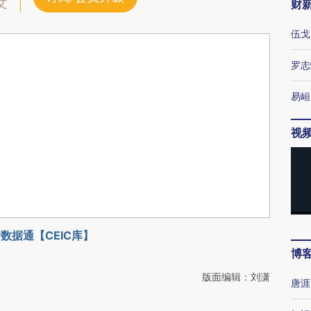
文
财
伍戈
罗志
易峘
视
数据通【CEIC库】
博
版面编辑：刘潇
唐涯