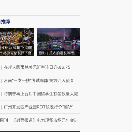
辑推荐
|被称为“蟑螂”的印度
代 将教育部长拱下台
显影｜瓜农的漫长等待
｜
在岸人民币兑美元汇率连日升破6.75
｜
河南“三支一扶”考试舞弊 警方介入侦查
｜
特朗普再上台后中国留学生获签数量大减
｜
广州开发区产业园REIT较发行价“腰斩”
周刊
｜
【封面报道】电力现货市场元年突进