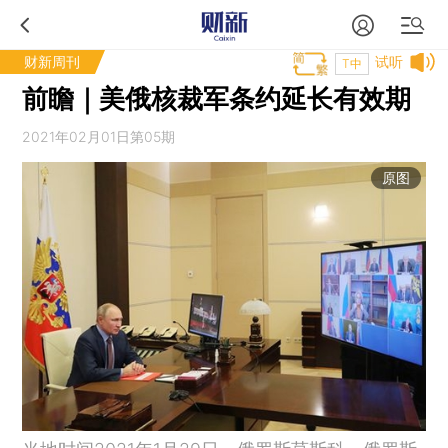
财新周刊
试听
T中
前瞻｜美俄核裁军条约延长有效期
2021年02月01日第05期
原图