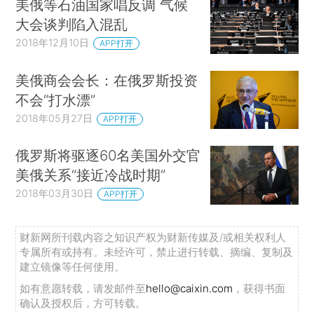
美俄等石油国家唱反调 气候
大会谈判陷入混乱
2018年12月10日
APP打开
美俄商会会长：在俄罗斯投资
不会“打水漂”
2018年05月27日
APP打开
俄罗斯将驱逐60名美国外交官
美俄关系“接近冷战时期”
2018年03月30日
APP打开
财新网所刊载内容之知识产权为财新传媒及/或相关权利人
专属所有或持有。未经许可，禁止进行转载、摘编、复制及
建立镜像等任何使用。
如有意愿转载，请发邮件至
hello@caixin.com
，获得书面
确认及授权后，方可转载。