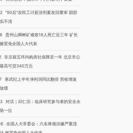
32
“90后”农民工讨薪涉刑案发回重审 因部
实不清
36
贵州山脚树矿难致16人死亡近三年 矿长
被罢免全国人大代表
2
非京籍五环内购房社保降至一年 北京市公
最高可贷340万元
7
寒武纪上半年净利润同比翻倍 营收增速
放缓
53
对话｜邱仁宗：临床研究参与者的安全永
第一位
06
全国人大常委会：六名将领涉嫌严重违
法 被罢免全国人大代表