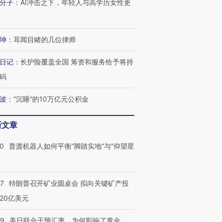
分子
：
AI冲击之下，年轻人与高学历女性更
坤
：
耳闻目睹的几位律师
进第四届链博
【商旅对话】华住集团
日记
：
长护险覆盖全国 筹资和服务给予将持
技“链”接产
【特别呈现】寻找100种
CFO：不靠规模取胜，华
【特别呈
有意思的生活方式·第三对
住三大增长引擎是什么？
有意思的
码
波
：
“沉睡”的10万亿元公积金
新文章
00
普渡机器人如何平衡“脚踏实地”与“仰望星
？
57
特朗普召开矿业圆桌会 拟向关键矿产投
20亿美元
09
美日联合干预汇率，为何影响了黄金