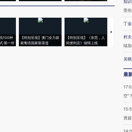
知识
受伤
丁金
【推广】走
村夫
找100种
【特别呈现】澳门全力探
【特别呈现】《东莞，人
会，让数智科
式·第一对
索葡语国家新渠道
间便利店》倾情上线
业
续加
吴晓
最
17:
空”
15:
资超
14: