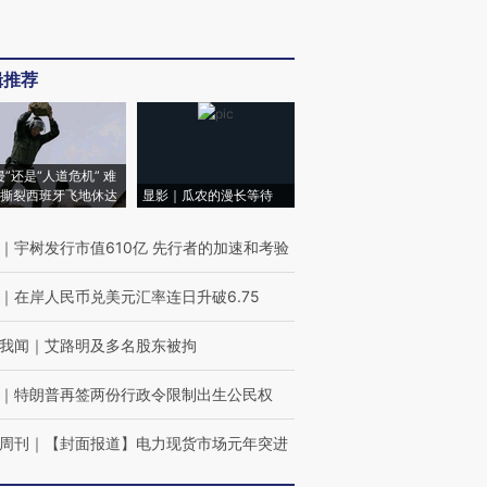
辑推荐
侵”还是“人道危机” 难
撕裂西班牙飞地休达
显影｜瓜农的漫长等待
｜
宇树发行市值610亿 先行者的加速和考验
｜
在岸人民币兑美元汇率连日升破6.75
我闻
｜
艾路明及多名股东被拘
｜
特朗普再签两份行政令限制出生公民权
周刊
｜
【封面报道】电力现货市场元年突进