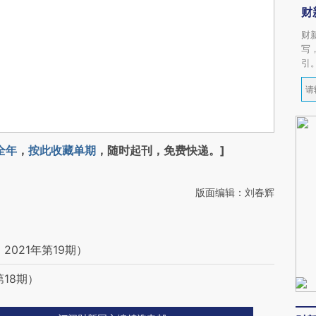
财
财
写
引
全年
，
按此收藏单期
，随时起刊，免费快递。]
版面编辑：刘春辉
021年第19期）
18期）