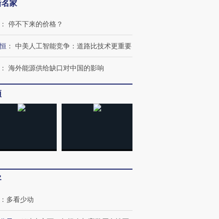
新名家
：
停不下来的价格？
恒
：
中美人工智能竞争：道路比技术更重要
：
海外能源供给缺口对中国的影响
频
客
跨国走私7万
视线｜被称为“蟑螂”的印
视线｜“入侵”还是“人道危
：
多看少动
检体内含3种
度Z世代 用街头抗争将教
机”？难民潮撕裂西班牙
秘鲁纳斯
育部长拱下台
飞地休达
13人遇难