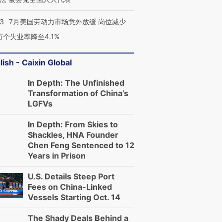
43
7月美国劳动力市场意外放缓 岗位减少
3万个失业率降至4.1%
lish - Caixin Global
In Depth: The Unfinished
Transformation of China’s
LGFVs
In Depth: From Skies to
Shackles, HNA Founder
Chen Feng Sentenced to 12
Years in Prison
U.S. Details Steep Port
Fees on China-Linked
Vessels Starting Oct. 14
The Shady Deals Behind a