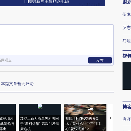
财
订阅财新网主编精选电邮
伍戈
罗志
易峘
视
新网观点
发布
本篇文章暂无评论
博
致多瑙河
加沙上百万流离失所者困
视线｜HYROX的吸金
马航飞行员
唐涯
二战沉船与
于“塑料烤箱” 高温引发健
术：是什么让中产们甘
粒摇头丸 尿
露出
康危机
心“花钱找虐”？
毒品