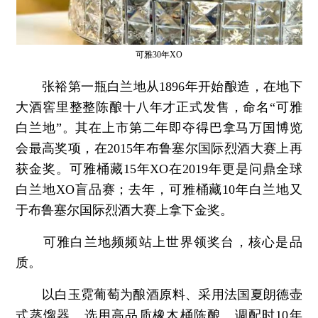
可雅30年XO
张裕第一瓶白兰地从1896年开始酿造，在地下
大酒窖里整整陈酿十八年才正式发售，命名“可雅
白兰地”。其在上市第二年即夺得巴拿马万国博览
会最高奖项，在2015年布鲁塞尔国际烈酒大赛上再
获金奖。可雅桶藏15年XO在2019年更是问鼎全球
白兰地XO盲品赛；去年，可雅桶藏10年白兰地又
于布鲁塞尔国际烈酒大赛上拿下金奖。
可雅白兰地频频站上世界领奖台，核心是品
质。
以白玉霓葡萄为酿酒原料、采用法国夏朗德壶
式蒸馏器、选用高品质橡木桶陈酿、调配时10年