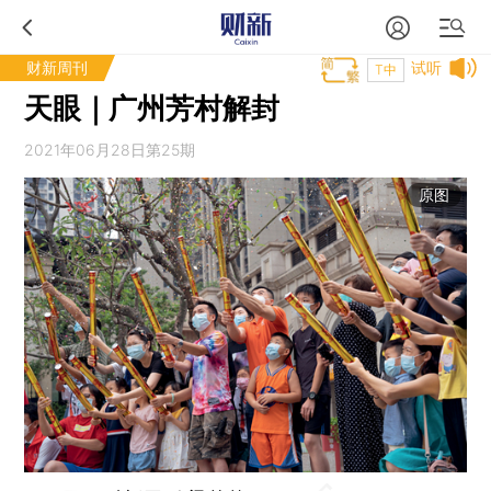
财新周刊
试听
T中
天眼｜广州芳村解封
2021年06月28日第25期
原图