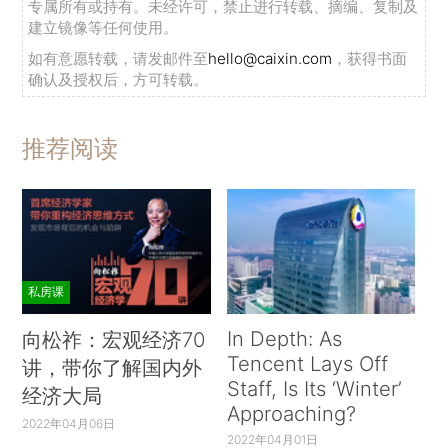
专属所有或持有。未经许可，禁止进行转载、摘编、复制及
建立镜像等任何使用。
如有意愿转载，请发邮件至
hello@caixin.com
，获得书面
确认及授权后，方可转载。
推荐阅读
私房课
In Depth: As
向松祚：宏观经济70
Tencent Lays Off
讲，带你了解国内外
Staff, Is Its ‘Winter’
经济大局
Approaching?
2022年04月06日
2022年04月01日