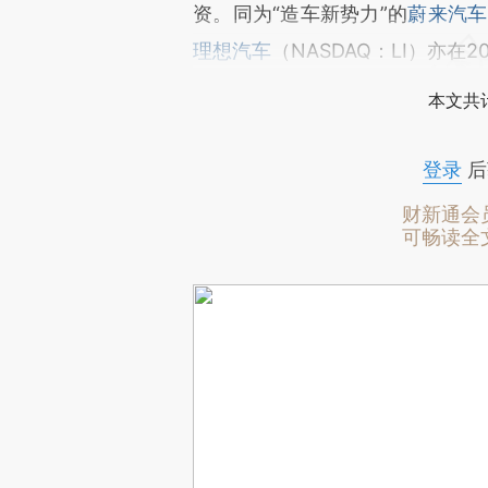
资。同为“造车新势力”的
蔚来汽车
理想汽车
（NASDAQ：LI）亦在
本文共计
登录
后
财新通会
可畅读全