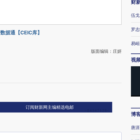
财
伍戈
罗志
数据通【CEIC库】
易峘
版面编辑：庄妍
视
订阅财新网主编精选电邮
博
唐涯