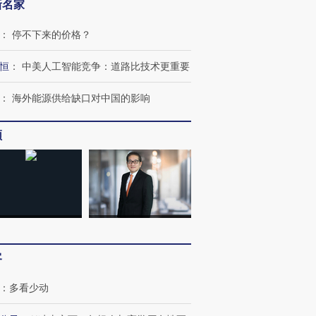
新名家
：
停不下来的价格？
恒
：
中美人工智能竞争：道路比技术更重要
：
海外能源供给缺口对中国的影响
频
客
：
多看少动