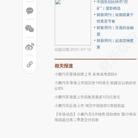
中国告别比特币“挖
矿”｜显影精选
财新周刊｜短期因素干
扰复苏节奏
财新周刊｜失落的金融
股
财新周刊｜起底昆钢窝
案
出版日期 2021-07-12
相关报道
小鹏汽车香港挂牌上市 未来或考虑回A
小鹏汽车香港上市拟定价165港元 较建议认购价折
让8%
小鹏汽车港股上市拟集资最多153亿港元
小鹏汽车赴港上市 淘宝中国放弃C类股权益
【市场动态】小鹏汽车5月销售强劲增长 预计将实
现或超过第二季度交付目标