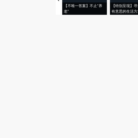
【不唯一答案】不止“养
【特别呈现】寻
老”
有意思的生活方