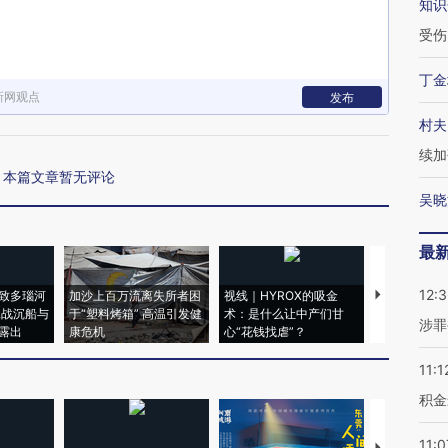
知识
受伤
丁金
新网观点
发布
村夫
续加
本篇文章暂无评论
吴晓
最
12:
致多瑙河
加沙上百万流离失所者困
视线｜HYROX的吸金
马航飞行员
二战沉船与
于“塑料烤箱” 高温引发健
术：是什么让中产们甘
粒摇头丸 尿
涉罪
露出
康危机
心“花钱找虐”？
毒品
11:1
积金
11:0