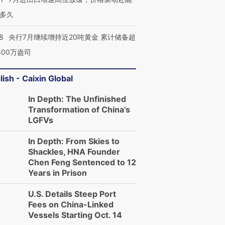
多久
8
央行7月继续增持近20吨黄金 累计储备超
600万盎司
lish - Caixin Global
In Depth: The Unfinished
Transformation of China’s
LGFVs
In Depth: From Skies to
Shackles, HNA Founder
Chen Feng Sentenced to 12
Years in Prison
U.S. Details Steep Port
Fees on China-Linked
Vessels Starting Oct. 14