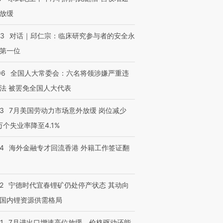
进第四届链博
【商旅对话】华住集团
技“链”接产
【特别呈现】寻找100种
CFO：不靠规模取胜，华
【特别呈
放缓
有意思的生活方式·第三对
住三大增长引擎是什么？
有意思的
53
对话｜邱仁宗：临床研究参与者的安全永
第一位
06
全国人大常委会：六名将领涉嫌严重违
法 被罢免全国人大代表
43
7月美国劳动力市场意外放缓 岗位减少
3万个失业率降至4.1%
14
海外金融专才回流香港 外籍工作签证翻
2
宁德时代宜春锂矿仍处停产状态 其动向
国内锂资源供需格局
1
7月进出口增速高位放缓，价格驱动还能