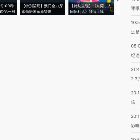
【推广】走
找100种
【特别呈现】澳门全力探
【特别呈现】《东莞，人
会，让数智科
逐季
式·第一对
索葡语国家新渠道
间便利店》倾情上线
业
10:
远是
08:
纪违
21:
2.
20:
倍
20:1
影响
19:5