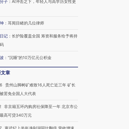
分子
：
AI冲击之下，年轻人与高学历女性更
坤
：
耳闻目睹的几位律师
日记
：
长护险覆盖全国 筹资和服务给予将持
码
波
：
“沉睡”的10万亿元公积金
新文章
36
贵州山脚树矿难致16人死亡近三年 矿长
跨国走私7万
视线｜被称为“蟑螂”的印
视线｜“入侵”还是“人道危
检体内含3种
度Z世代 用街头抗争将教
机”？难民潮撕裂西班牙
秘鲁纳斯
被罢免全国人大代表
育部长拱下台
飞地休达
13人遇难
2
非京籍五环内购房社保降至一年 北京市公
最高可贷340万元
7
寒武纪上半年净利润同比翻倍 营收增速