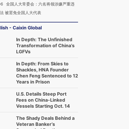
06
全国人大常委会：六名将领涉嫌严重违
法 被罢免全国人大代表
lish - Caixin Global
In Depth: The Unfinished
Transformation of China’s
LGFVs
In Depth: From Skies to
Shackles, HNA Founder
Chen Feng Sentenced to 12
Years in Prison
U.S. Details Steep Port
Fees on China-Linked
Vessels Starting Oct. 14
The Shady Deals Behind a
Veteran Banker’s