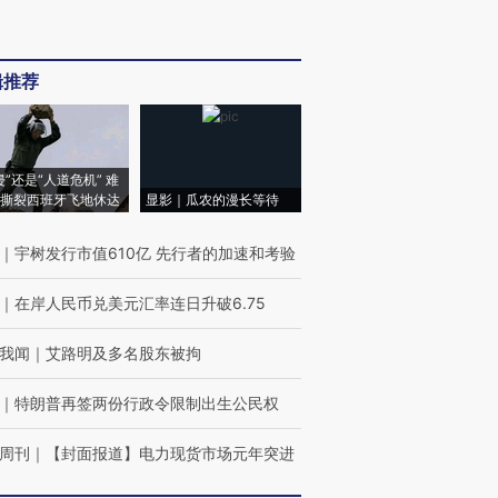
辑推荐
侵”还是“人道危机” 难
撕裂西班牙飞地休达
显影｜瓜农的漫长等待
｜
宇树发行市值610亿 先行者的加速和考验
｜
在岸人民币兑美元汇率连日升破6.75
我闻
｜
艾路明及多名股东被拘
｜
特朗普再签两份行政令限制出生公民权
周刊
｜
【封面报道】电力现货市场元年突进