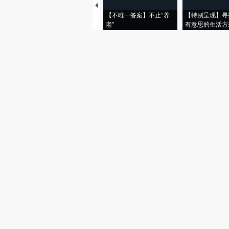
【不唯一答案】不止“养
【特别呈现】寻
老”
有意思的生活方