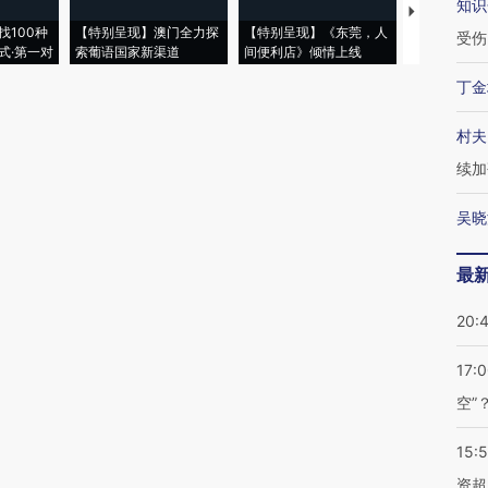
知识
【推广】走
找100种
【特别呈现】澳门全力探
【特别呈现】《东莞，人
会，让数智科
受伤
式·第一对
索葡语国家新渠道
间便利店》倾情上线
业
丁金
村夫
续加
吴晓
最
20:
17:
空”
15:
资超