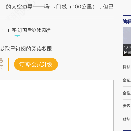
的太空边界——冯·卡门线（100公里），但已
编
1111字 订阅后继续阅读
“入
获取已订阅的阅读权限
民潮
员
订阅/会员升级
文
特稿
金融
金融
世界
财新