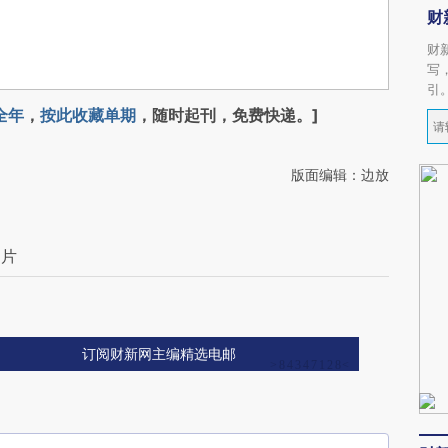
财
财
写
引
全年
，
按此收藏单期
，随时起刊，免费快递。]
版面编辑：边放
划片
订阅财新网主编精选电邮