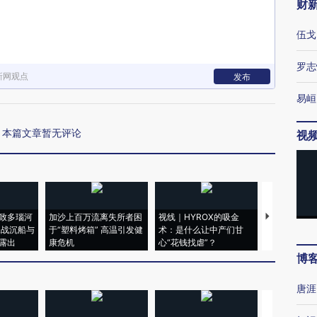
财
伍戈
罗志
新网观点
发布
易峘
本篇文章暂无评论
视
致多瑙河
加沙上百万流离失所者困
视线｜HYROX的吸金
马航飞行员
二战沉船与
于“塑料烤箱” 高温引发健
术：是什么让中产们甘
粒摇头丸 尿
露出
康危机
心“花钱找虐”？
毒品
博
唐涯