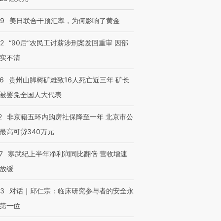
09
美日联合干预汇率，为何影响了黄金
32
“90后”农民工讨薪涉刑案发回重审 因部
实不清
36
贵州山脚树矿难致16人死亡近三年 矿长
被罢免全国人大代表
2
非京籍五环内购房社保降至一年 北京市公
最高可贷340万元
7
寒武纪上半年净利润同比翻倍 营收增速
放缓
53
对话｜邱仁宗：临床研究参与者的安全永
第一位