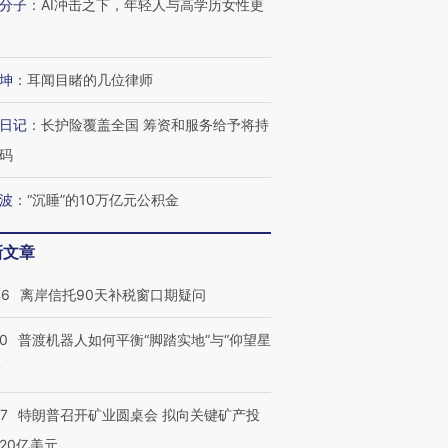
分子
：
AI冲击之下，年轻人与高学历女性更
进第四届链博
【商旅对话】华住集团
技“链”接产
【特别呈现】寻找100种
CFO：不靠规模取胜，华
【特别呈
有意思的生活方式·第三对
住三大增长引擎是什么？
有意思的
坤
：
耳闻目睹的几位律师
日记
：
长护险覆盖全国 筹资和服务给予将持
码
波
：
“沉睡”的10万亿元公积金
新文章
46
离岸信托90天补税窗口期疑问
00
普渡机器人如何平衡“脚踏实地”与“仰望星
？
57
特朗普召开矿业圆桌会 拟向关键矿产投
20亿美元