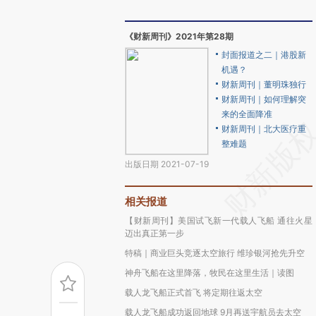
《财新周刊》2021年第28期
封面报道之二｜港股新
机遇？
财新周刊｜董明珠独行
财新周刊｜如何理解突
来的全面降准
财新周刊｜北大医疗重
整难题
出版日期 2021-07-19
相关报道
【财新周刊】美国试飞新一代载人飞船 通往火星
迈出真正第一步
特稿｜商业巨头竞逐太空旅行 维珍银河抢先升空
神舟飞船在这里降落，牧民在这里生活｜读图
载人龙飞船正式首飞 将定期往返太空
载人龙飞船成功返回地球 9月再送宇航员去太空