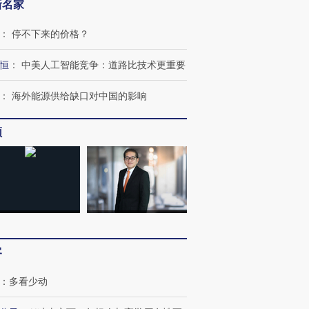
新名家
：
停不下来的价格？
恒
：
中美人工智能竞争：道路比技术更重要
：
海外能源供给缺口对中国的影响
频
跨国走私7万
视线｜被称为“蟑螂”的印
视线｜“入侵”还是“人道危
检体内含3种
度Z世代 用街头抗争将教
机”？难民潮撕裂西班牙
秘鲁纳斯
育部长拱下台
飞地休达
13人遇难
客
：
多看少动