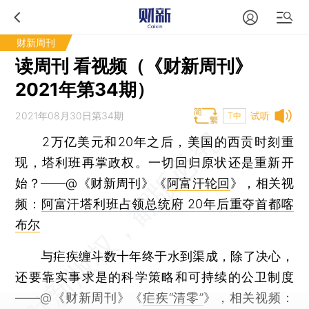
财新周刊
读周刊 看视频（《财新周刊》
2021年第34期）
2021年08月30日第34期
试听
T中
2万亿美元和20年之后，美国的西贡时刻重
现，塔利班再掌政权。一切回归原状还是重新开
始？——@《财新周刊》《
阿富汗轮回
》，相关视
频：
阿富汗塔利班占领总统府 20年后重夺首都喀
布尔
与疟疾缠斗数十年终于水到渠成，除了决心，
还要靠实事求是的科学策略和可持续的公卫制度
——@《财新周刊》《
疟疾“清零”
》，相关视频：