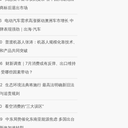
商标后退出市场
6
电动汽车需求高涨驱动澳洲车市增长 中
牌表现强劲｜出海·汽车
00
普渡机器人张涛：机器人规模化靠技术、
和产品共同突破
56
财新调查｜7月消费或有反弹、出口维持
 受哪些因素带动？
42
生态环境法典将施行 最高法明确新旧法
与追责规则
0
看空消费的“三大误区”
OX的吸金
马航飞行员跨国走私7万
视线｜被称为“蟑螂”的印
让中产们甘
粒摇头丸 尿检体内含3种
度Z世代 用街头抗争将教
秘鲁纳斯
”？
毒品
育部长拱下台
13人遇难
59
中东局势催化东南亚能源焦虑 多国出台
新政加速转型