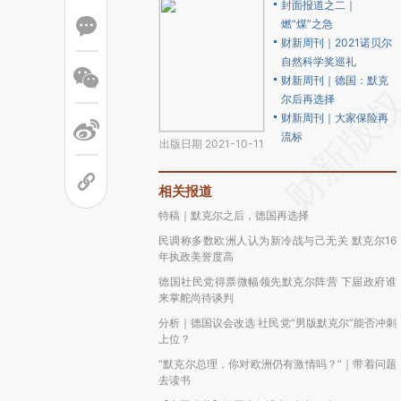
封面报道之二｜
燃“煤”之急
财新周刊｜2021诺贝尔
自然科学奖巡礼
财新周刊｜德国：默克
尔后再选择
财新周刊｜大家保险再
流标
出版日期 2021-10-11
相关报道
特稿｜默克尔之后，德国再选择
民调称多数欧洲人认为新冷战与己无关 默克尔16
年执政美誉度高
德国社民党得票微幅领先默克尔阵营 下届政府谁
来掌舵尚待谈判
分析｜德国议会改选 社民党“男版默克尔”能否冲刺
上位？
“默克尔总理，你对欧洲仍有激情吗？”｜带着问题
去读书