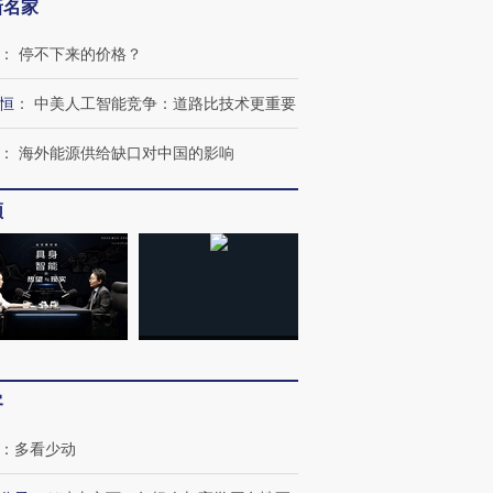
新名家
：
停不下来的价格？
恒
：
中美人工智能竞争：道路比技术更重要
：
海外能源供给缺口对中国的影响
频
客
：
多看少动