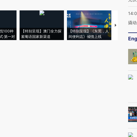
14:
撬动
【推广】走
找100种
【特别呈现】澳门全力探
【特别呈现】《东莞，人
会，让数智科
式·第一对
索葡语国家新渠道
间便利店》倾情上线
业
Eng