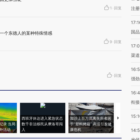
1
·
回复
注册
17:1
国品
一个东德人的某种特殊情感
9
·
回复
17:
渠道
16:
·
回复
强劲
16:
衔接
15:1
西班牙休达进入紧急状态
加沙上百万流离失所者困
视线｜HYR
纪录 当局
数千非法移民从摩洛哥闯
于“塑料烤箱” 高温引发健
术：是什么
外活动
入
康危机
心“花钱找虐
14:
光伏