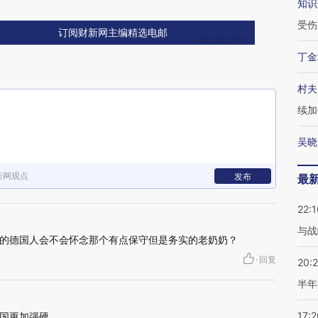
知识
受伤
订阅财新网主编精选电邮
丁金
村夫
续加
吴晓
新网观点
发布
最
22:1
与战
的德国人会不会怀念那个有点保守但是务实的老奶奶？
·
回复
20:
半年
17:2
国更加强硬