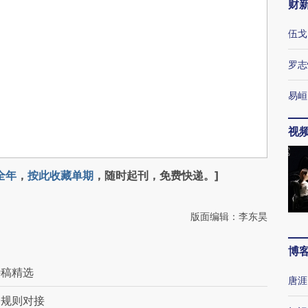
财
伍戈
罗志
易峘
视
全年
，
按此收藏单期
，随时起刊，免费快递。]
版面编辑：李东昊
博
特稿精选
唐涯
向规则对接