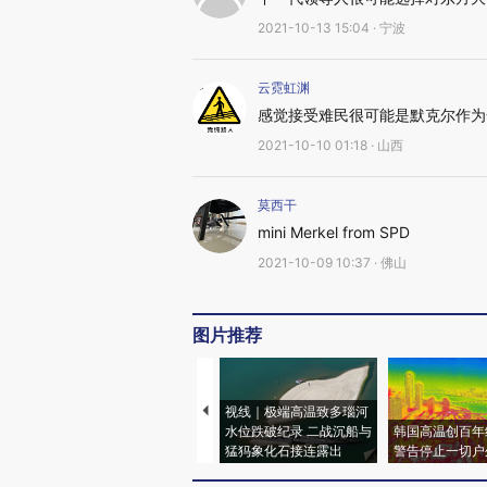
2021-10-13 15:04 · 宁波
云霓虹渊
感觉接受难民很可能是默克尔作为
2021-10-10 01:18 · 山西
莫西干
mini Merkel from SPD
2021-10-09 10:37 · 佛山
图片推荐
视线｜极端高温致多瑙河
水位跌破纪录 二战沉船与
韩国高温创百年
猛犸象化石接连露出
警告停止一切户