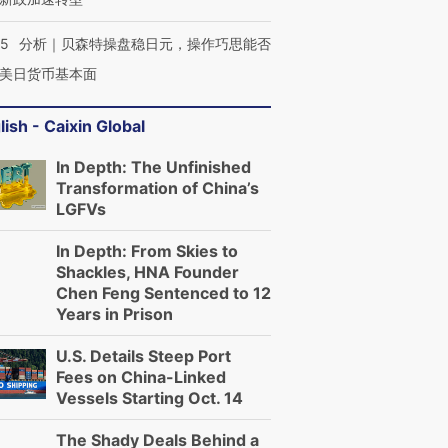
05
分析｜贝森特操盘稳日元，操作巧思能否
美日货币基本面
进第四届链博
【商旅对话】华住集团
技“链”接产
【特别呈现】寻找100种
CFO：不靠规模取胜，华
【特别呈
有意思的生活方式·第三对
住三大增长引擎是什么？
有意思的
lish - Caixin Global
In Depth: The Unfinished
Transformation of China’s
LGFVs
In Depth: From Skies to
Shackles, HNA Founder
Chen Feng Sentenced to 12
Years in Prison
U.S. Details Steep Port
Fees on China-Linked
Vessels Starting Oct. 14
The Shady Deals Behind a