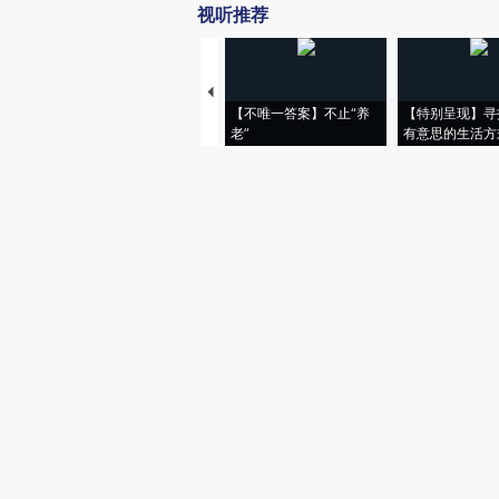
视听推荐
【不唯一答案】不止“养
【特别呈现】寻
老”
有意思的生活方