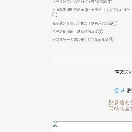
【中国改革】德国为何没有“失去20年”
走向欧洲和世界的东德少女安格拉｜默克尔的旅途
①
在冷战分界线以东壮游｜默克尔的旅途②
柏林墙倒那夜｜默克尔的旅途③
当两德统一大幕拉开｜默克尔的旅途④
本文共计
登录
后
财新通会
可畅读全