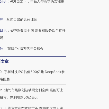
分子
：
AI冲击之下，年轻人与高学历女性更
坤
：
耳闻目睹的几位律师
日记
：
长护险覆盖全国 筹资和服务给予将持
码
波
：
“沉睡”的10万亿元公积金
新文章
0
宇树科技IPO估值600亿元 DeepSeek参
略配售
22
油气市场剧烈波动现套利空间 嘉能可上
扭亏、净利增超50亿美元
6
贝恩资本宣布收购贡茶 在中国大陆无法