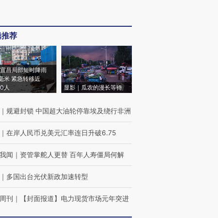
辑推荐
宜昌局部短时降雨
8毫米 紧急转移近
00人
显影｜瓜农的漫长等待
｜
规避封锁 中国超大油轮停靠埃及绕行非洲
｜
在岸人民币兑美元汇率连日升破6.75
我闻
｜
资管掌舵人更替 百年人寿僵局何解
｜
多国出台光伏新政加速转型
周刊
｜
【封面报道】电力现货市场元年突进