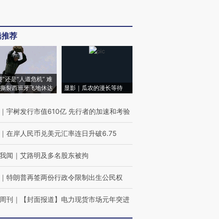
辑推荐
侵”还是“人道危机” 难
撕裂西班牙飞地休达
显影｜瓜农的漫长等待
｜
宇树发行市值610亿 先行者的加速和考验
｜
在岸人民币兑美元汇率连日升破6.75
我闻
｜
艾路明及多名股东被拘
｜
特朗普再签两份行政令限制出生公民权
周刊
｜
【封面报道】电力现货市场元年突进