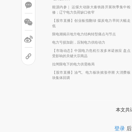
能源内参｜ 运煤大动脉大秦铁路开展秋季集中检
修；辽宁电力负荷缺口收窄
【股市直播】创业板指翻绿 煤炭电力早间大幅走
低
限电潮揭示地方电力结构转型痛点与节点
电力亏损加剧，压制电力供给动力
【市场动态】中国电力危机引发多米诺效应 盘点
受影响的关键大宗商品
拉闸限电下的电力供需格局
【股市直播】油气、电力板块掀涨停潮 大消费板
块集体回调
本文共计
登录
后