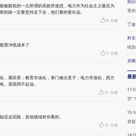
知识
能被眼前的一点所谓的高效所迷惑，电力作为社会主义最后为
受伤
辈的路一定要坚持走下去，他们看的更长远。
8
·
回复
丁金
村夫
股票冲抵成本了
续加
3
·
回复
吴晓
最
化，莆田系；教育市场化，寒门难出贵子；电力市场化，西方
电，英国用不起油。
17:
31
·
回复
空”
15:
如还走回路，其他领域有你看的。
资超
17
·
回复
14: