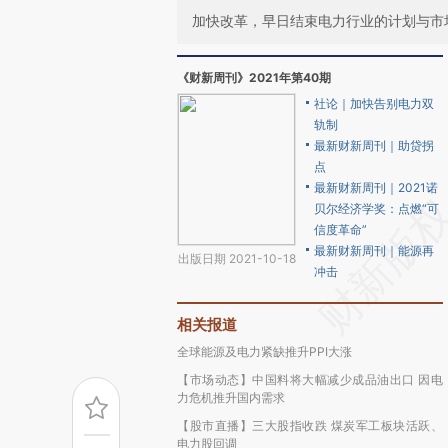
加快改革，早日结束电力行业的计划与市
《财新周刊》2021年第40期
社论｜加快告别电力双
轨制
最新财新周刊｜助贷拐
点
最新财新周刊｜2021诺
贝尔经济学奖：点燃“可
信度革命”
最新财新周刊｜能源再
出版日期 2021-10-18
冲击
相关报道
全球能源及电力紧缺推升PPI大涨
【市场动态】中国料将大幅减少成品油出口 因电
力危机推升国内需求
【股市直播】三大股指收跌 煤炭军工板块活跃、
电力股回调