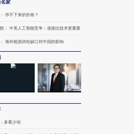
新名家
：
停不下来的价格？
恒
：
中美人工智能竞争：道路比技术更重要
：
海外能源供给缺口对中国的影响
频
客
：
多看少动