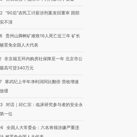
32
“90后”农民工讨薪涉刑案发回重审 因部
实不清
36
贵州山脚树矿难致16人死亡近三年 矿长
被罢免全国人大代表
2
非京籍五环内购房社保降至一年 北京市公
最高可贷340万元
7
寒武纪上半年净利润同比翻倍 营收增速
放缓
53
对话｜邱仁宗：临床研究参与者的安全永
第一位
06
全国人大常委会：六名将领涉嫌严重违
法 被罢免全国人大代表