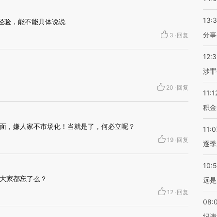
13:
经验，能不能具体说说
分事
3
·
回复
12:
涉罪
20
·
回复
11:1
积金
面，嫌人家不市场化！当就是了，何必立呢？
11:0
19
·
回复
逐季
10:
大家都忘了么？
远是
12
·
回复
08:
纪违