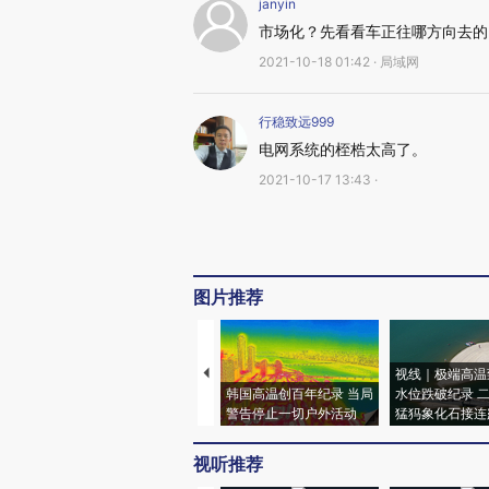
janyin
市场化？先看看车正往哪方向去的
2021-10-18 01:42 · 局域网
行稳致远999
电网系统的桎梏太高了。
2021-10-17 13:43 ·
图片推荐
视线｜极端高温
韩国高温创百年纪录 当局
水位跌破纪录 
警告停止一切户外活动
猛犸象化石接连
视听推荐