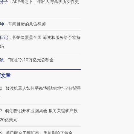
分子
：
AI冲击之下，年轻人与高学历女性更
坤
：
耳闻目睹的几位律师
日记
：
长护险覆盖全国 筹资和服务给予将持
码
波
：
“沉睡”的10万亿元公积金
新文章
00
普渡机器人如何平衡“脚踏实地”与“仰望星
？
57
特朗普召开矿业圆桌会 拟向关键矿产投
20亿美元
09
美日联合干预汇率，为何影响了黄金