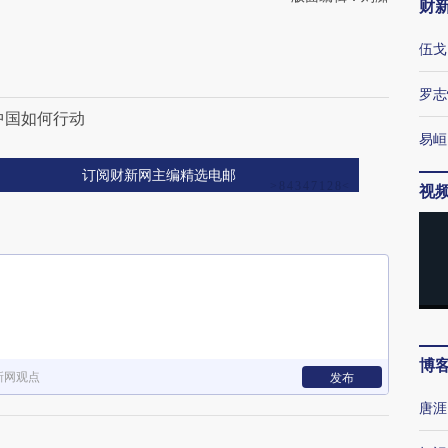
财
伍戈
罗志
中国如何行动
易峘
订阅财新网主编精选电邮
视
博
新网观点
发布
唐涯