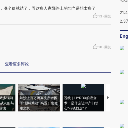
，涨个价就结了，弄这多人家邪路上的勾当是想太多了
21:
13
·
回复
2.
Eng
10
·
回复
查看更多评论
致多瑙河
加沙上百万流离失所者困
视线｜HYROX的吸金
马航飞行员
二战沉船与
于“塑料烤箱” 高温引发健
术：是什么让中产们甘
粒摇头丸 尿
露出
康危机
心“花钱找虐”？
毒品