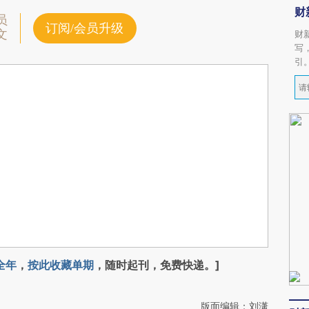
财
员
订阅/会员升级
文
财
写
引
全年
，
按此收藏单期
，随时起刊，免费快递。]
版面编辑：刘潇