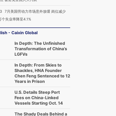
43
7月美国劳动力市场意外放缓 岗位减少
3万个失业率降至4.1%
lish - Caixin Global
In Depth: The Unfinished
Transformation of China’s
LGFVs
In Depth: From Skies to
Shackles, HNA Founder
Chen Feng Sentenced to 12
Years in Prison
跨国走私7万
视线｜被称为“蟑螂”的印
视线｜“入侵”还是“人道危
U.S. Details Steep Port
检体内含3种
度Z世代 用街头抗争将教
机”？难民潮撕裂西班牙
秘鲁纳斯
Fees on China-Linked
育部长拱下台
飞地休达
13人遇难
Vessels Starting Oct. 14
The Shady Deals Behind a