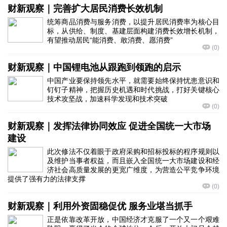
财新观察｜完善扩大居民消费长效机制
统筹商品消费与服务消费，以提升居民消费率为核心目
标，从供给、制度、基建层面构建消费长效增长机制，
有望推动居民“能消费、敢消费、愿消费”
(
0
)
财新观察｜中国锂电池从跟跑到领跑的启示
中国产业要保持领先水平，就需要始终保持忧患意识和
钉钉子精神，把握历史机遇和时代挑战，打好关键核心
技术攻坚战，加速科学发现和技术突破
(
0
)
财新观察｜发挥法律协同效应 促进全国统一大市场
建设
此次修法不仅着眼于政府采购和招标投标的程序规则以
及维护当事者权益，而且嵌入全国统一大市场建设和经
济社会高质量发展的更宽广维度，为营造公平竞争环境
提供了强有力的法律支撑
(
0
)
财新观察｜利用外资固稳促优 服务业堪当抓手
正是依靠改革开放，中国经济才克服了一个又一个艰难