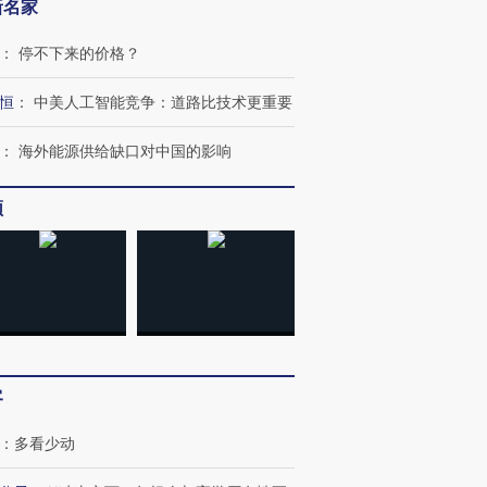
新名家
：
停不下来的价格？
恒
：
中美人工智能竞争：道路比技术更重要
：
海外能源供给缺口对中国的影响
频
客
：
多看少动