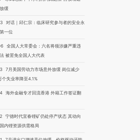
检体内含3种
度Z世代 用街头抗争将教
机”？难民潮撕裂西班牙
秘鲁纳斯
育部长拱下台
飞地休达
13人遇难
放缓
53
对话｜邱仁宗：临床研究参与者的安全永
第一位
进第四届链博
【商旅对话】华住集团
06
全国人大常委会：六名将领涉嫌严重违
技“链”接产
【特别呈现】寻找100种
CFO：不靠规模取胜，华
【特别呈
有意思的生活方式·第三对
住三大增长引擎是什么？
有意思的
法 被罢免全国人大代表
43
7月美国劳动力市场意外放缓 岗位减少
3万个失业率降至4.1%
14
海外金融专才回流香港 外籍工作签证翻
2
宁德时代宜春锂矿仍处停产状态 其动向
国内锂资源供需格局
1
7月进出口增速高位放缓，价格驱动还能