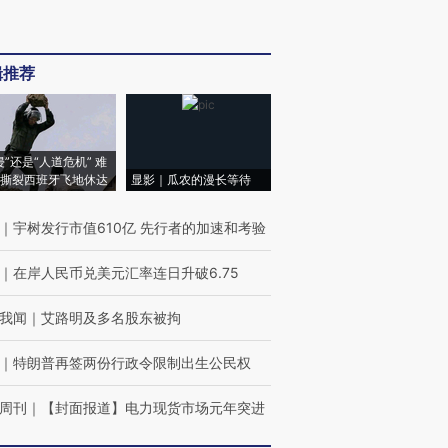
辑推荐
侵”还是“人道危机” 难
撕裂西班牙飞地休达
显影｜瓜农的漫长等待
｜
宇树发行市值610亿 先行者的加速和考验
｜
在岸人民币兑美元汇率连日升破6.75
我闻
｜
艾路明及多名股东被拘
｜
特朗普再签两份行政令限制出生公民权
周刊
｜
【封面报道】电力现货市场元年突进