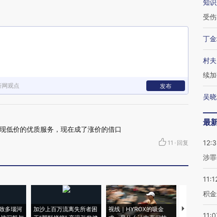
知识
受伤
丁金
村夫
续加
新网观点
发布
吴晓
最
现低价的优质服务，现在成了涨价的借口
12:
11
·
回复
涉罪
11:1
积金
致多瑙河
加沙上百万流离失所者困
视线｜HYROX的吸金
马航飞行员
11:0