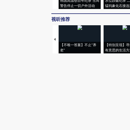
韩国高温创百年纪录 当局
水位跌破纪录 
警告停止一切户外活动
猛犸象化石接连
视听推荐
【不唯一答案】不止“养
【特别呈现】寻
老”
有意思的生活方