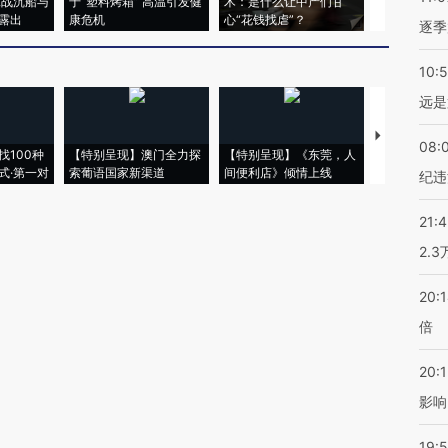
二战沉船与
于“塑料烤箱” 高温引发健
术：是什么让中产们甘
粒摇头丸 尿
露出
康危机
心“花钱找虐”？
毒品
逐季
10:
远是
【推广】走
08:
找100种
【特别呈现】澳门全力探
【特别呈现】《东莞，人
会，让数智科
式·第一对
索葡语国家新渠道
间便利店》倾情上线
业
纪违
21:
2.
20:
倍
20:1
影响
19:5