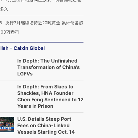
多久
8
央行7月继续增持近20吨黄金 累计储备超
600万盎司
lish - Caixin Global
In Depth: The Unfinished
Transformation of China’s
LGFVs
In Depth: From Skies to
Shackles, HNA Founder
Chen Feng Sentenced to 12
Years in Prison
U.S. Details Steep Port
Fees on China-Linked
Vessels Starting Oct. 14