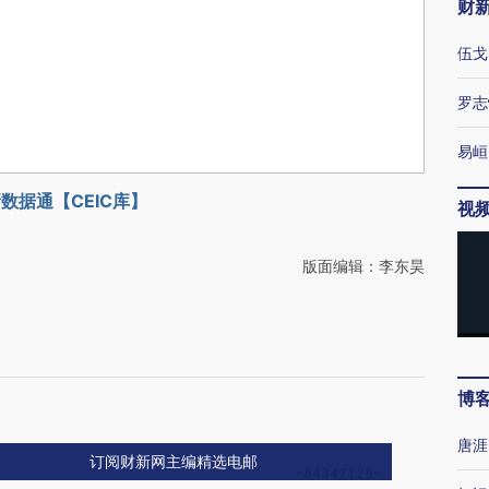
财
伍戈
罗志
易峘
数据通【CEIC库】
视
版面编辑：李东昊
博
唐涯
订阅财新网主编精选电邮