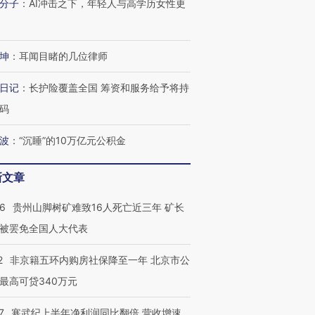
分子
：
AI冲击之下，年轻人与高学历女性更
坤
：
耳闻目睹的几位律师
日记
：
长护险覆盖全国 筹资和服务给予将持
码
波
：
“沉睡”的10万亿元公积金
新文章
36
贵州山脚树矿难致16人死亡近三年 矿长
被罢免全国人大代表
2
非京籍五环内购房社保降至一年 北京市公
最高可贷340万元
跨国走私7万
视线｜被称为“蟑螂”的印
视线｜“入侵”还是“人道危
7
寒武纪上半年净利润同比翻倍 营收增速