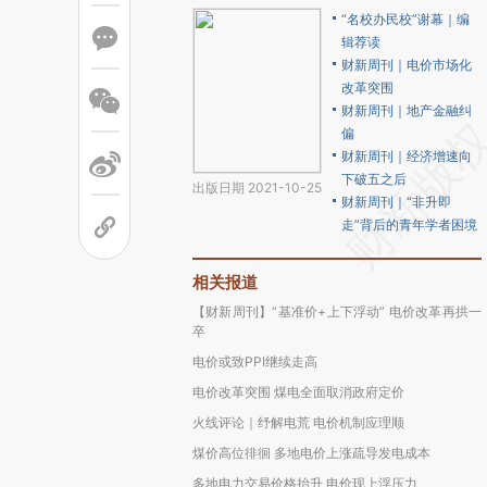
“名校办民校”谢幕｜编
辑荐读
财新周刊｜电价市场化
改革突围
财新周刊｜地产金融纠
偏
财新周刊｜经济增速向
下破五之后
出版日期 2021-10-25
财新周刊｜“非升即
走”背后的青年学者困境
相关报道
【财新周刊】“基准价+上下浮动” 电价改革再拱一
卒
电价或致PPI继续走高
电价改革突围 煤电全面取消政府定价
火线评论｜纾解电荒 电价机制应理顺
煤价高位徘徊 多地电价上涨疏导发电成本
多地电力交易价格抬升 电价现上浮压力