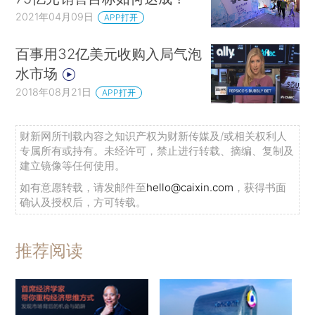
2021年04月09日
APP打开
百事用32亿美元收购入局气泡
水市场
2018年08月21日
APP打开
财新网所刊载内容之知识产权为财新传媒及/或相关权利人
专属所有或持有。未经许可，禁止进行转载、摘编、复制及
建立镜像等任何使用。
如有意愿转载，请发邮件至
hello@caixin.com
，获得书面
确认及授权后，方可转载。
推荐阅读