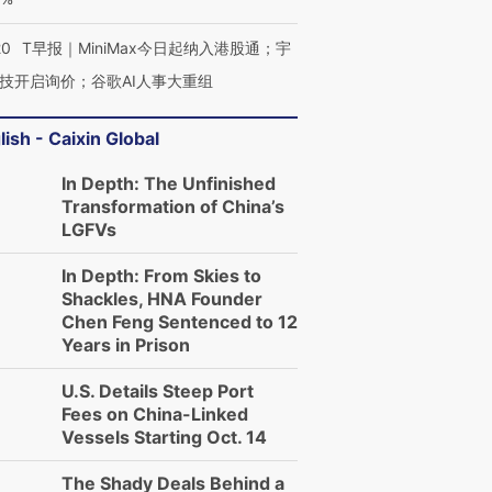
20
T早报｜MiniMax今日起纳入港股通；宇
技开启询价；谷歌AI人事大重组
lish - Caixin Global
In Depth: The Unfinished
Transformation of China’s
LGFVs
In Depth: From Skies to
Shackles, HNA Founder
Chen Feng Sentenced to 12
Years in Prison
U.S. Details Steep Port
Fees on China-Linked
Vessels Starting Oct. 14
The Shady Deals Behind a