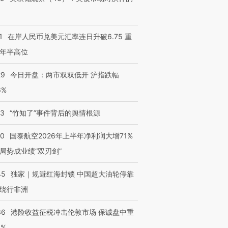
1
在岸人民币兑美元汇率连日升破6.75 重
年半高位
29
今日开盘：两市双双低开 沪指跌幅
6%
13
“竹知了”事件背后的舆情根源
10
国泰航空2026年上半年净利润大增71%
局势成业绩“双刃剑”
45
独家｜规避红海封锁 中国超大油轮停靠
绕行非洲
36
港险收益征税冲击伦敦市场 保诚盘中重
3%