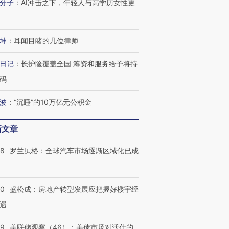
技“链”接产
【特别呈现】寻找100种
CFO：不靠规模取胜，华
【特别呈
分子
：
AI冲击之下，年轻人与高学历女性更
有意思的生活方式·第三对
住三大增长引擎是什么？
有意思的
坤
：
耳闻目睹的几位律师
日记
：
长护险覆盖全国 筹资和服务给予将持
码
波
：
“沉睡”的10万亿元公积金
新文章
58
罗兰贝格：全球汽车市场逐渐区域化已成
50
盛松成：房地产转型发展应把握好楼宇经
遇
39
美联储观察（46）：美债市场对沃什的