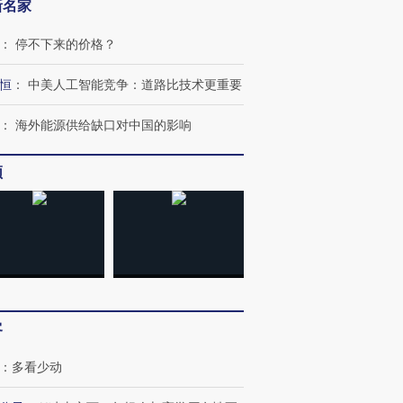
新名家
：
停不下来的价格？
恒
：
中美人工智能竞争：道路比技术更重要
：
海外能源供给缺口对中国的影响
频
跨国走私7万
视线｜HY
检体内含3种
泽连斯基密集出访美英 索
秘鲁纳斯卡观光飞机坠毁
术：是什
要防空导弹“救急”
13人遇难
心“花钱找
客
：
多看少动
进第四届链博
【商旅对话】华住集团