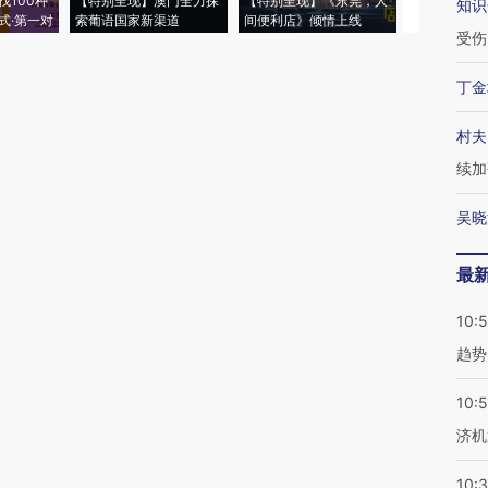
找100种
【特别呈现】澳门全力探
【特别呈现】《东莞，人
会，让数智科
知识
式·第一对
索葡语国家新渠道
间便利店》倾情上线
业
受伤
丁金
村夫
续加
吴晓
最
10:
趋势
10:
济机
10: