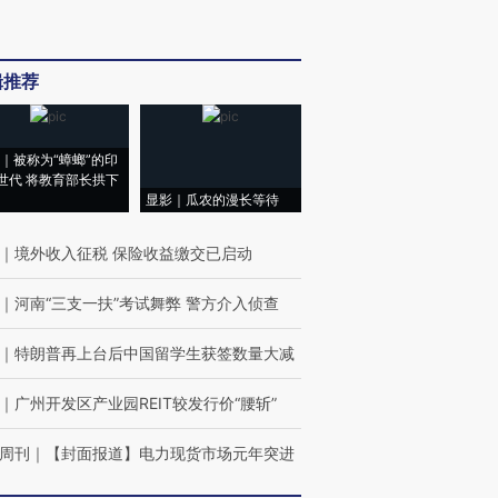
辑推荐
｜被称为“蟑螂”的印
世代 将教育部长拱下
显影｜瓜农的漫长等待
｜
境外收入征税 保险收益缴交已启动
｜
河南“三支一扶”考试舞弊 警方介入侦查
｜
特朗普再上台后中国留学生获签数量大减
｜
广州开发区产业园REIT较发行价“腰斩”
周刊
｜
【封面报道】电力现货市场元年突进