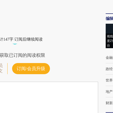
编
视线
计147字 订阅后继续阅读
度Z
台
获取已订阅的阅读权限
金融
员
订阅/会员升级
政经
文
世界
地产
财新