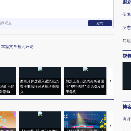
财
伍戈
新网观点
发布
罗志
易峘
本篇文章暂无评论
视
西班牙休达进入紧急状态
加沙上百万流离失所者困
马航飞行员
纪录 当局
数千非法移民从摩洛哥闯
于“塑料烤箱” 高温引发健
粒摇头丸 尿
外活动
入
康危机
毒品
博
唐涯
【推广】走