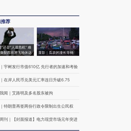
辑推荐
侵”还是“人道危机” 难
撕裂西班牙飞地休达
显影｜瓜农的漫长等待
｜
宇树发行市值610亿 先行者的加速和考验
｜
在岸人民币兑美元汇率连日升破6.75
我闻
｜
艾路明及多名股东被拘
｜
特朗普再签两份行政令限制出生公民权
周刊
｜
【封面报道】电力现货市场元年突进