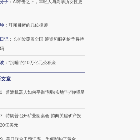
分子
：
AI冲击之下，年轻人与高学历女性更
育部长拱下台
飞地休达
13人遇难
坤
：
耳闻目睹的几位律师
日记
：
长护险覆盖全国 筹资和服务给予将持
进第四届链博
【商旅对话】华住集团
技“链”接产
【特别呈现】寻找100种
CFO：不靠规模取胜，华
【特别呈
码
有意思的生活方式·第三对
住三大增长引擎是什么？
有意思的
波
：
“沉睡”的10万亿元公积金
新文章
00
普渡机器人如何平衡“脚踏实地”与“仰望星
？
57
特朗普召开矿业圆桌会 拟向关键矿产投
20亿美元
09
美日联合干预汇率，为何影响了黄金