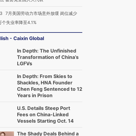
43
7月美国劳动力市场意外放缓 岗位减少
3万个失业率降至4.1%
lish - Caixin Global
In Depth: The Unfinished
Transformation of China’s
LGFVs
In Depth: From Skies to
Shackles, HNA Founder
Chen Feng Sentenced to 12
Years in Prison
U.S. Details Steep Port
Fees on China-Linked
Vessels Starting Oct. 14
The Shady Deals Behind a