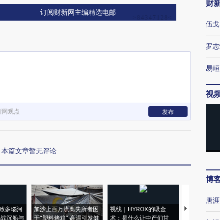
财
订阅财新网主编精选电邮
伍戈
罗志
易峘
视
新网观点
发布
本篇文章暂无评论
博
唐涯
致多瑙河
加沙上百万流离失所者困
视线｜HYROX的吸金
马航飞行员
二战沉船与
于“塑料烤箱” 高温引发健
术：是什么让中产们甘
粒摇头丸 尿