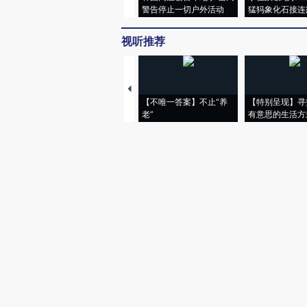
警告停止一切户外活动
猛犸象化石接连
视听推荐
【不唯一答案】不止“养
【特别呈现】寻
老”
有意思的生活方