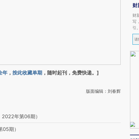
财
财
写
引
全年
，
按此收藏单期
，随时起刊，免费快递。]
版面编辑：刘春辉
2022年第06期）
第05期）