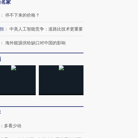
新名家
：
停不下来的价格？
恒
：
中美人工智能竞争：道路比技术更重要
：
海外能源供给缺口对中国的影响
频
客
：
多看少动
跨国走私7万
视线｜被称为“蟑螂”的印
视线｜“入侵”还是“人道危
检体内含3种
度Z世代 用街头抗争将教
机”？难民潮撕裂西班牙
秘鲁纳斯