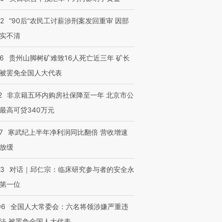
32
“90后”农民工讨薪涉刑案发回重审 因部
实不清
36
贵州山脚树矿难致16人死亡近三年 矿长
被罢免全国人大代表
2
非京籍五环内购房社保降至一年 北京市公
最高可贷340万元
7
寒武纪上半年净利润同比翻倍 营收增速
放缓
53
对话｜邱仁宗：临床研究参与者的安全永
第一位
06
全国人大常委会：六名将领涉嫌严重违
法 被罢免全国人大代表