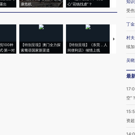
知识
露出
康危机
心“花钱找虐”？
毒品
受伤
丁金
村夫
【推广】走
找100种
【特别呈现】澳门全力探
【特别呈现】《东莞，人
会，让数智科
续加
式·第一对
索葡语国家新渠道
间便利店》倾情上线
业
吴晓
最
17:
空”
15:
资超
14: